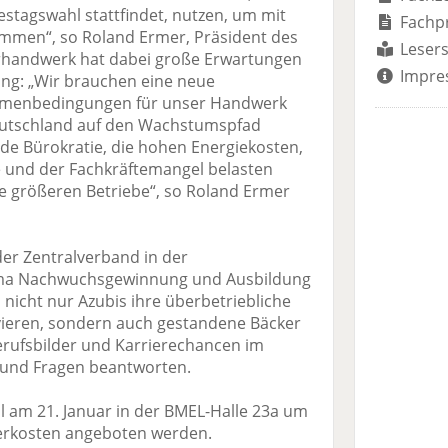
tagswahl stattfindet, nutzen, um mit
Fachp
kommen“, so Roland Ermer, Präsident des
Lesers
rhandwerk hat dabei große Erwartungen
Impre
ng: „Wir brauchen eine neue
Rahmenbedingungen für unser Handwerk
eutschland auf den Wachstumspfad
de Bürokratie, die hohen Energiekosten,
 und der Fachkräftemangel belasten
ie größeren Betriebe“, so Roland Ermer
der Zentralverband in der
ma Nachwuchsgewinnung und Ausbildung
nicht nur Azubis ihre überbetriebliche
vieren, sondern auch gestandene Bäcker
erufsbilder und Karrierechancen im
und Fragen beantworten.
ll am 21. Januar in der BMEL-Halle 23a um
Verkosten angeboten werden.