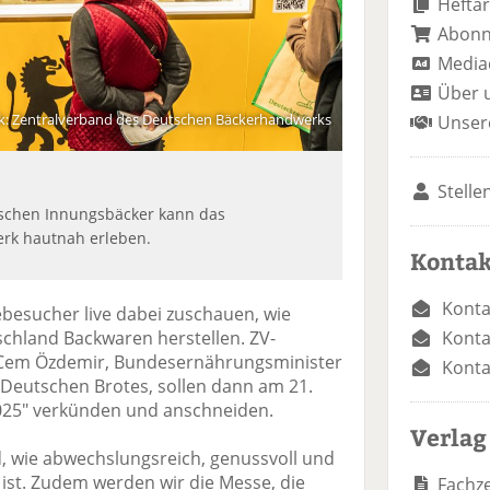
Heftar
Abon
Media
Über 
ik: Zentralverband des Deutschen Bäckerhandwerks
Unser
Stelle
tschen Innungsbäcker kann das
rk hautnah erleben.
Kontak
Konta
besucher live dabei zuschauen, wie
Konta
chland Backwaren herstellen. ZV-
 Cem Özdemir, Bundesernährungsminister
Konta
Deutschen Brotes, sollen dann am 21.
2025" verkünden und anschneiden.
Verlag
, wie abwechslungsreich, genussvoll und
 ist. Zudem werden wir die Messe, die
Fachze