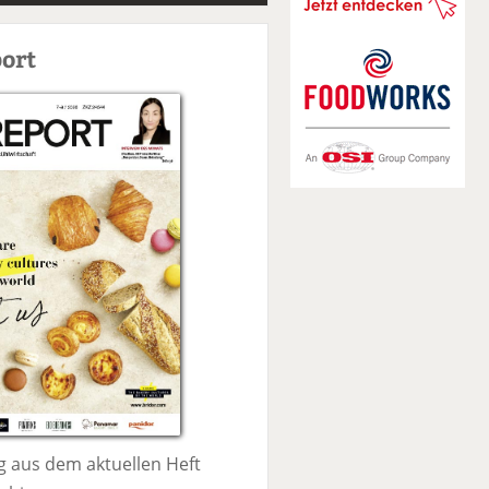
S
u
ort
c
h
e
 aus dem aktuellen Heft