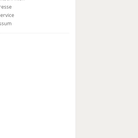
resse
ervice
ssum