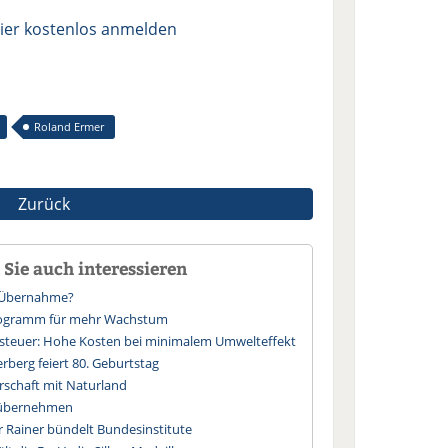
ier kostenlos anmelden
Roland Ermer
Zurück
Sie auch interessieren
t-Übernahme?
Programm für mehr Wachstum
ssteuer: Hohe Kosten bei minimalem Umwelteffekt
rberg feiert 80. Geburtstag
rschaft mit Naturland
 übernehmen
r Rainer bündelt Bundesinstitute