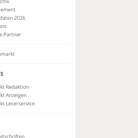
chiv
nement
daten 2026
uns
e Partner
nmarkt
t
kt Redaktion
kt Anzeigen
kt Leserservice
itschriften