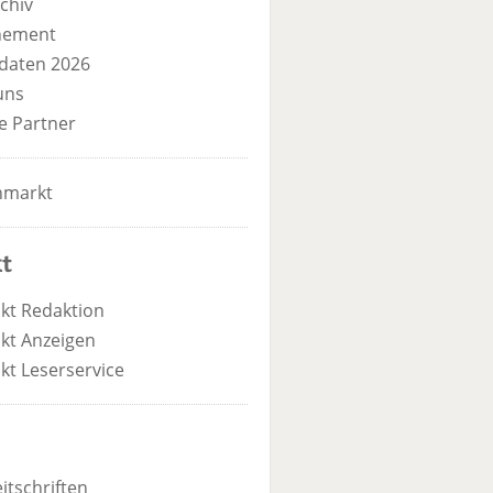
chiv
nement
daten 2026
uns
e Partner
nmarkt
t
kt Redaktion
kt Anzeigen
kt Leserservice
itschriften