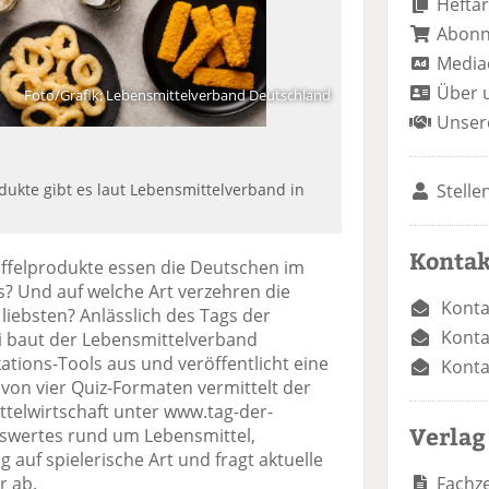
Heftar
Abon
Media
Über 
Foto/Grafik: Lebensmittelverband Deutschland
Unser
Stelle
odukte gibt es laut Lebensmittelverband in
Kontak
offelprodukte essen die Deutschen im
ss? Und auf welche Art verzehren die
Konta
iebsten? Anlässlich des Tags der
Konta
uli baut der Lebensmittelverband
ions-Tools aus und veröffentlicht eine
Konta
e von vier Quiz-Formaten vermittelt der
telwirtschaft unter www.tag-der-
Verlag
enswertes rund um Lebensmittel,
auf spielerische Art und fragt aktuelle
Fachze
r ab.