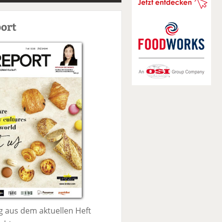
S
u
ort
c
h
e
 aus dem aktuellen Heft