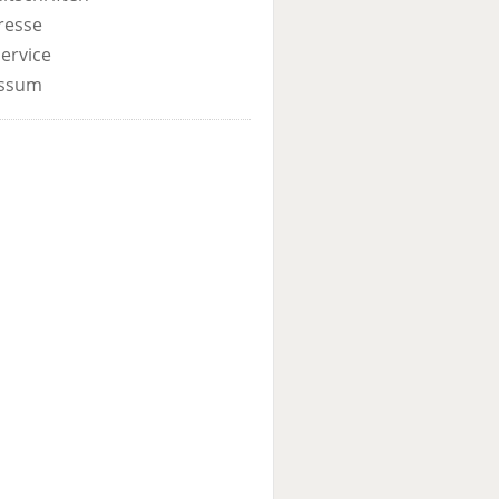
resse
ervice
ssum