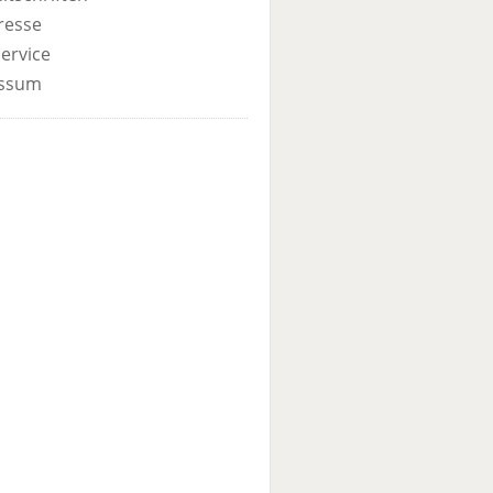
resse
ervice
ssum