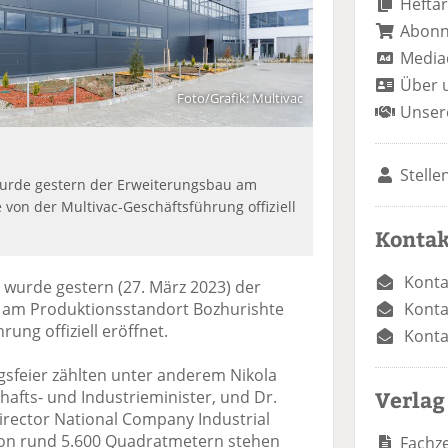
Heftar
Abon
Media
Über 
Foto/Grafik: Multivac
Unser
Stelle
wurde gestern der Erweiterungsbau am
 von der Multivac-Geschäftsführung offiziell
Kontak
Konta
 wurde gestern (27. März 2023) der
Konta
n am Produktionsstandort Bozhurishte
ung offiziell eröffnet.
Konta
sfeier zählten unter anderem Nikola
Verlag
hafts- und Industrieminister, und Dr.
rector National Company Industrial
von rund 5.600 Quadratmetern stehen
Fachze