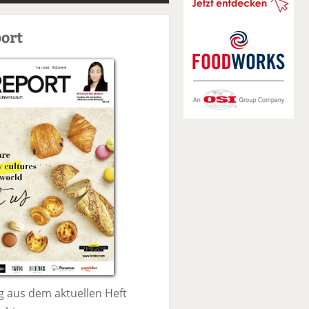
S
u
ort
c
h
e
 aus dem aktuellen Heft