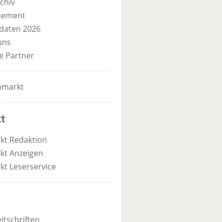
chiv
nement
daten 2026
uns
e Partner
nmarkt
t
kt Redaktion
kt Anzeigen
kt Leserservice
itschriften