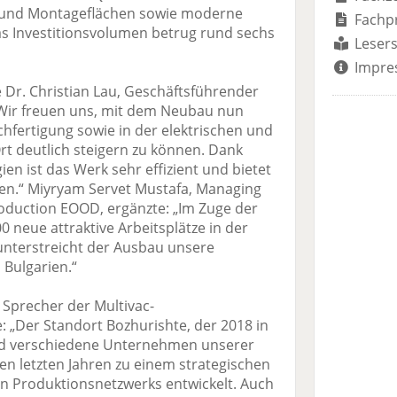
- und Montageflächen sowie moderne
Fachp
s Investitionsvolumen betrug rund sechs
Lesers
Impre
e Dr. Christian Lau, Geschäftsführender
 „Wir freuen uns, mit dem Neubau nun
chfertigung sowie in der elektrischen und
t deutlich steigern zu können. Dank
en ist das Werk sehr effizient und bietet
en.“ Miyryam Servet Mustafa, Managing
roduction EOOD, ergänzte: „Im Zuge der
0 neue attraktive Arbeitsplätze in der
unterstreicht der Ausbau unsere
 Bulgarien.“
Sprecher der Multivac-
: „Der Standort Bozhurishte, der 2018 in
d verschiedene Unternehmen unserer
den letzten Jahren zu einem strategischen
en Produktionsnetzwerks entwickelt. Auch