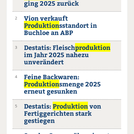
ging 2025 zurück
Vion verkauft
2
Produktion
sstandort in
Buchloe an ABP
Destatis: Fleisch
produktion
3
im Jahr 2025 nahezu
unverändert
Feine Backwaren:
4
Produktion
smenge 2025
erneut gesunken
Destatis:
Produktion
von
5
Fertiggerichten stark
gestiegen