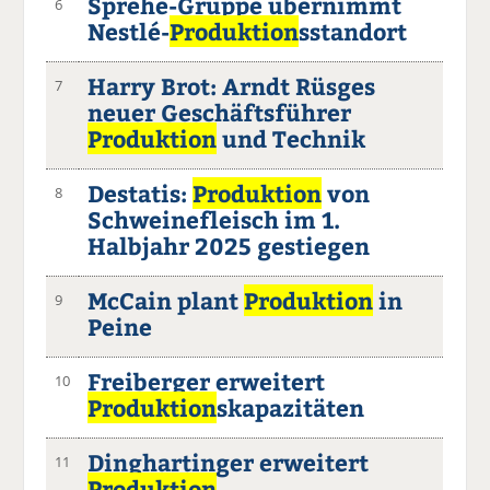
Sprehe-Gruppe übernimmt
6
Nestlé-
Produktion
sstandort
Harry Brot: Arndt Rüsges
7
neuer Geschäftsführer
Produktion
und Technik
Destatis:
Produktion
von
8
Schweinefleisch im 1.
Halbjahr 2025 gestiegen
McCain plant
Produktion
in
9
Peine
Freiberger erweitert
10
Produktion
skapazitäten
Dinghartinger erweitert
11
Produktion