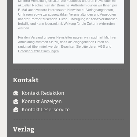
Mit Ihrer Anmeldung erhalten Sie kostenlos unseren Newsletter mit
aktuellen Nachrichten der Branche. Außerdem dürfen wir Ihnen per
E-Mail auch weitere interessante Hinweise zu Verlagsangeboten,
Umfragen sowie zu ausgewählten Veranstaltungen und Angeboten
unserer Partner zusenden. Diese Einwilligung ist selbstverständlich
freiwillig und kann jederzeit mit Wirkung für die Zukunft widerrufen
werden.
Für den Versand unserer Newsletter nutzen wir rapidmail. Mit Ihrer
Anmeldung stimmen Sie zu, dass die eingegebenen Daten an
rapidmail übermittelt werden. Beachten Sie bitte deren
AGB
und
Datenschutzbestimmungen
.
Kontakt
Kontakt Redaktion
Kontakt Anzeigen
Kontakt Leserservice
Verlag