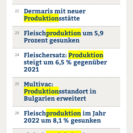
Dermaris mit neuer
22
Produktion
sstätte
Fleisch
produktion
um 5,9
23
Prozent gesunken
Fleischersatz:
Produktion
24
steigt um 6,5 % gegenüber
2021
Multivac:
25
Produktion
sstandort in
Bulgarien erweitert
Fleisch
produktion
im Jahr
26
2022 um 8,1 % gesunken