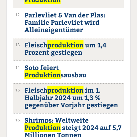
Parlevliet & Van der Plas:
12
Familie Parlevliet wird
Alleineigentümer
Fleisch
produktion
um 1,4
13
Prozent gestiegen
Soto feiert
14
Produktion
sausbau
Fleisch
produktion
im 1.
15
Halbjahr 2024 um 1,3 %
gegenüber Vorjahr gestiegen
Shrimps: Weltweite
16
Produktion
steigt 2024 auf 5,7
Millionen Tonnen