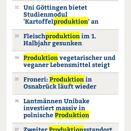
Uni Göttingen bietet
32
Studienmodul
'Kartoffel
produktion
' an
Fleisch
produktion
im 1.
33
Halbjahr gesunken
Produktion
vegetarischer und
34
veganer Lebensmittel steigt
Froneri:
Produktion
in
35
Osnabrück läuft wieder
Lantmännen Unibake
36
investiert massiv in
polnische
Produktion
Zweiter
Produktion
sstandort
37