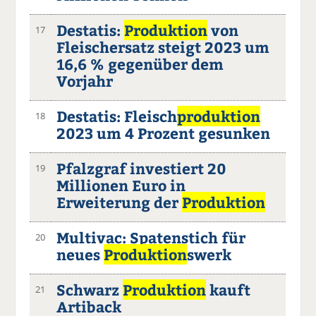
Destatis:
Produktion
von
17
Fleischersatz steigt 2023 um
16,6 % gegenüber dem
Vorjahr
Destatis: Fleisch
produktion
18
2023 um 4 Prozent gesunken
Pfalzgraf investiert 20
19
Millionen Euro in
Erweiterung der
Produktion
Multivac: Spatenstich für
20
neues
Produktion
swerk
Schwarz
Produktion
kauft
21
Artiback