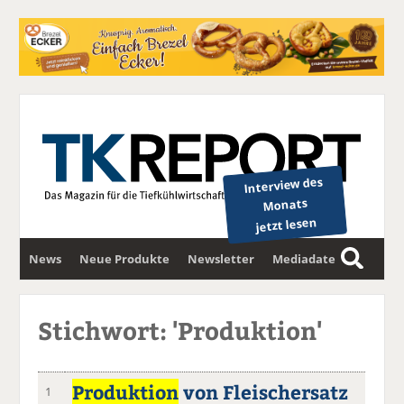
Interview des
Monats
jetzt lesen
News
Neue Produkte
Newsletter
Mediadaten
S
u
c
Stichwort: 'Produktion'
h
e
Produktion
von Fleischersatz
1