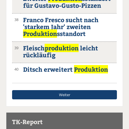
für Gustavo-Gusto-Pizzen
Franco Fresco sucht nach
38
'starkem Jahr' zweiten
Produktion
sstandort
Fleisch
produktion
leicht
39
rückläufig
Ditsch erweitert
Produktion
40
Weiter
TK-Report