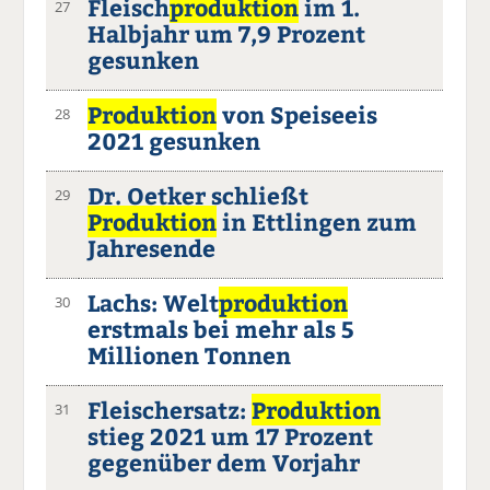
Fleisch
produktion
im 1.
27
Halbjahr um 7,9 Prozent
gesunken
Produktion
von Speiseeis
28
2021 gesunken
Dr. Oetker schließt
29
Produktion
in Ettlingen zum
Jahresende
Lachs: Welt
produktion
30
erstmals bei mehr als 5
Millionen Tonnen
Fleischersatz:
Produktion
31
stieg 2021 um 17 Prozent
gegenüber dem Vorjahr