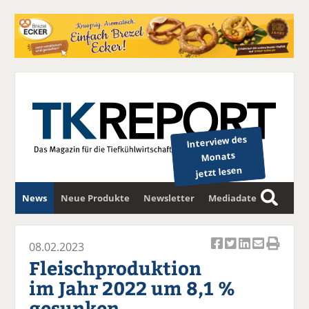
Interview des
Monats
jetzt lesen
News
Neue Produkte
Newsletter
Mediadaten
S
u
c
08.02.2023
Ar
Ar
Ar
Ar
Ar
h
Fleischproduktion
ti
ti
ti
ti
ti
e
im Jahr 2022 um 8,1 %
k
k
k
k
k
gesunken
el
el
el
el
el