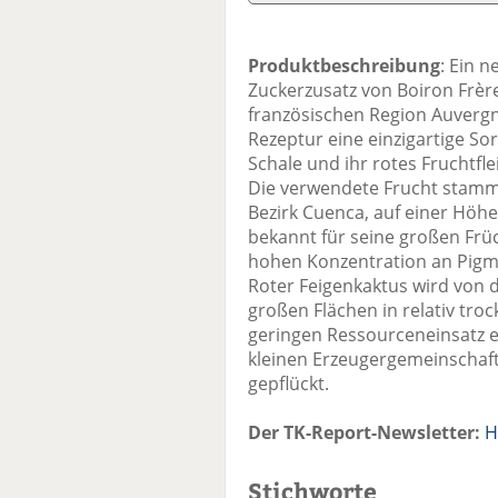
Produktbeschreibung
: Ein 
Zuckerzusatz von Boiron Frère
französischen Region Auverg
Rezeptur eine einzigartige Sor
Schale und ihr rotes Fruchtfl
Die verwendete Frucht stammt
Bezirk Cuenca, auf einer Höhe 
bekannt für seine großen Früc
hohen Konzentration an Pigme
Roter Feigenkaktus wird von 
großen Flächen in relativ tr
geringen Ressourceneinsatz e
kleinen Erzeugergemeinschaf
gepflückt.
Der TK-Report-Newsletter:
H
Stichworte