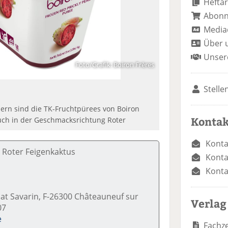
Heftar
Abon
Media
Über 
Unser
Foto/Grafik: Boiron Frères
Stelle
ern sind die TK-Fruchtpürees von Boiron
Kontak
e auch in der Geschmacksrichtung Roter
Konta
 Roter Feigenkaktus
Konta
Konta
llat Savarin, F-26300 Châteauneuf sur
Verlag
07
e
Fachze