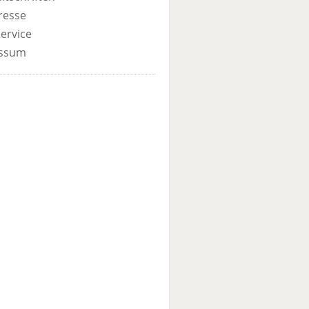
resse
ervice
ssum