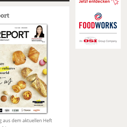
S
u
ort
c
h
e
 aus dem aktuellen Heft