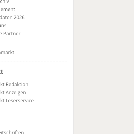
chiv
nement
daten 2026
uns
e Partner
nmarkt
t
kt Redaktion
kt Anzeigen
kt Leserservice
itschriften