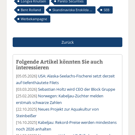
Longva Knutsen
Pareto Securities
Bent Rolland
Skandinaviska Enskilda ...
SEB
Werbekampagne
Zurück
Folgende Artikel könnten Sie auch
interessieren
[05.05.2026]
USA: Alaska-Seelachs-Fischerei setzt derzeit
auf tiefenthäutete Filets
[03.03.2026]
Sebastian Holtz wird CEO der Block Gruppe
[25.02.2026]
Norwegen: Kabeljau-Züchter melden
erstmals schwarze Zahlen
[22.10.2025]
Neues Projekt zur Aquakultur von
Steinbeißer
[16.10.2025]
Kabeljau: Rekord-Preise werden mindestens
noch 2026 anhalten