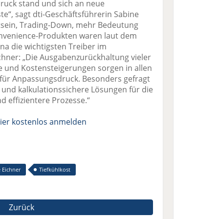
ruck stand und sich an neue
e“, sagt dti-Geschäftsführerin Sabine
stsein, Trading-Down, mehr Bedeutung
nvenience-Produkten waren laut dem
na die wichtigsten Treiber im
chner: „Die Ausgabenzurückhaltung vieler
e und Kostensteigerungen sorgen in allen
ür Anpassungsdruck. Besonders gefragt
und kalkulationssichere Lösungen für die
 effizientere Prozesse.“
ier kostenlos anmelden
 Eichner
Tiefkühlkost
Zurück