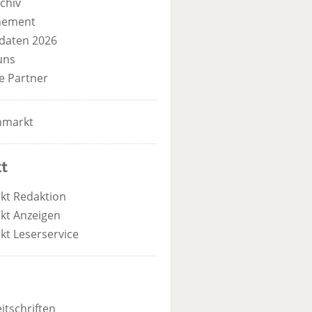
chiv
nement
daten 2026
uns
e Partner
nmarkt
t
kt Redaktion
kt Anzeigen
kt Leserservice
itschriften