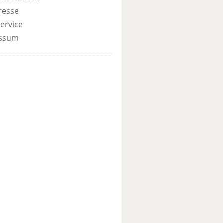
resse
ervice
ssum