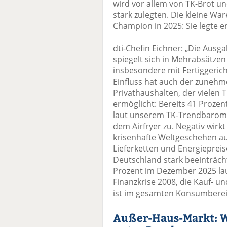
wird vor allem von TK-Brot un
stark zulegten. Die kleine W
Champion in 2025: Sie legte e
dti-Chefin Eichner: „Die Aus
spiegelt sich in Mehrabsätze
insbesondere mit Fertiggerich
Einfluss hat auch der zunehme
Privathaushalten, der vielen
ermöglicht: Bereits 41 Proze
laut unserem TK-Trendbarome
dem Airfryer zu. Negativ wir
krisenhafte Weltgeschehen au
Lieferketten und Energieprei
Deutschland stark beeinträcht
Prozent im Dezember 2025 lau
Finanzkrise 2008, die Kauf- 
ist im gesamten Konsumberei
Außer-Haus-Markt: W