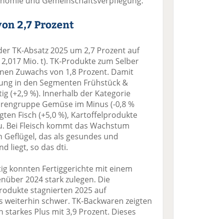
nomie und Gemeinschaftsverpflegung.“
on 2,7 Prozent
der TK-Absatz 2025 um 2,7 Prozent auf
 2,017 Mio. t). TK-Produkte zum Selber
nen Zuwachs von 1,8 Prozent. Damit
klung in den Segmenten Frühstück &
tig (+2,9 %). Innerhalb der Kategorie
Warengruppe Gemüse im Minus (-0,8 %
ten Fisch (+5,0 %), Kartoffelprodukte
 zu. Bei Fleisch kommt das Wachstum
m Geflügel, das als gesundes und
d liegt, so das dti.
ig konnten Fertiggerichte mit einem
nüber 2024 stark zulegen. Die
rodukte stagnierten 2025 auf
 weiterhin schwer. TK-Backwaren zeigten
 starkes Plus mit 3,9 Prozent. Dieses