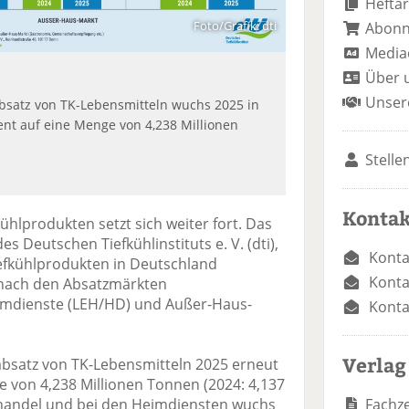
Heftar
Foto/Grafik: dti
Abon
Media
Über 
Unser
satz von TK-Lebensmitteln wuchs 2025 in
nt auf eine Menge von 4,238 Millionen
Stelle
Kontak
hlprodukten setzt sich weiter fort. Das
des Deutschen Tiefkühlinstituts e. V. (dti),
Konta
iefkühlprodukten in Deutschland
Konta
 nach den Absatzmärkten
imdienste (LEH/HD) und Außer-Haus-
Konta
Verlag
satz von TK-Lebensmitteln 2025 erneut
e von 4,238 Millionen Tonnen (2024: 4,137
Fachze
elhandel und bei den Heimdiensten wuchs