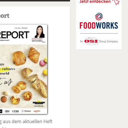
S
u
ort
c
h
e
 aus dem aktuellen Heft