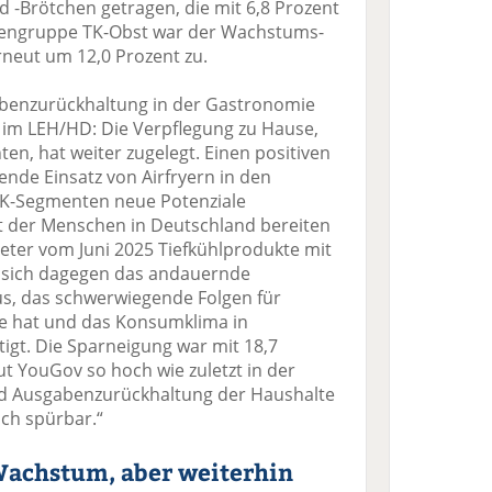
d -Brötchen getragen, die mit 6,8 Prozent
arengruppe TK-Obst war der Wachstums-
rneut um 12,0 Prozent zu.
gabenzurückhaltung in der Gastronomie
n im LEH/HD: Die Verpflegung zu Hause,
ten, hat weiter zugelegt. Einen positiven
nde Einsatz von Airfryern in den
 TK-Segmenten neue Potenziale
nt der Menschen in Deutschland bereiten
ter vom Juni 2025 Tiefkühlprodukte mit
kt sich dagegen das andauernde
s, das schwerwiegende Folgen für
se hat und das Konsumklima in
igt. Die Sparneigung war mit 18,7
t YouGov so hoch wie zuletzt in der
und Ausgabenzurückhaltung der Haushalte
ch spürbar.“
achstum, aber weiterhin