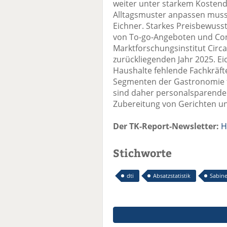
weiter unter starkem Kostend
Alltagsmuster anpassen musst
Eichner. Starkes Preisbewus
von To-go-Angeboten und Co
Marktforschungsinstitut Circa
zurückliegenden Jahr 2025. Ei
Haushalte fehlende Fachkräft
Segmenten der Gastronomie f
sind daher personalsparende 
Zubereitung von Gerichten und
Der TK-Report-Newsletter:
H
Stichworte
dti
Absatzstatistik
Sabine