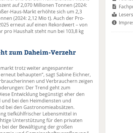
zent auf 2,070 Millionen Tonnen (2024:
Fachp
Außer-Haus-Markt erhöhte sich um 2,3
Lesers
nnen (2024: 2,12 Mio t). Auch der Pro-
Impre
2025 erneut auf einen Rekordwert – von
hr pro Haushalt steht nun bei 103,8 kg
geht zum Daheim-Verzehr
lmarkt trotz weiter angespannter
erneut behaupten“, sagt Sabine Eichner,
Verbraucherinnen und Verbrauchern zeigen
nderungen: Der Trend geht zum
Diese Entwicklung begünstigt eher den
l und bei den Heimdiensten und
nd bei den Gastronomieabsätzen.
g tiefkühlfrischer Lebensmittel in
chtige Unterstützung für den privaten
 bei der Bewältigung der großen