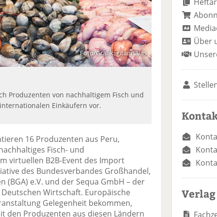
Heftar
Abon
Media
Über 
Foto/Grafik: gitanna/as
Unser
Stelle
uch Produzenten von nachhaltigem Fisch und
nternationalen Einkäufern vor.
Kontak
Konta
entieren 16 Produzenten aus Peru,
Konta
nachhaltiges Fisch- und
 virtuellen B2B-Event des Import
Konta
itiative des Bundesverbandes Großhandel,
en (BGA) e.V. und der Sequa GmbH – der
Verlag
 Deutschen Wirtschaft. Europäische
Veranstaltung Gelegenheit bekommen,
mit den Produzenten aus diesen Ländern
Fachze