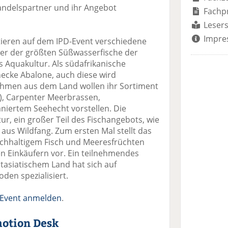
ndelspartner und ihr Angebot
Fachp
Lesers
Impre
ieren auf dem IPD-Event verschiedene
ner der größten Süßwasserfische der
 Aquakultur. Als südafrikanische
hnecke Abalone, auch diese wird
ehmen aus dem Land wollen ihr Sortiment
, Carpenter Meerbrassen,
iertem Seehecht vorstellen. Die
r, ein großer Teil des Fischangebots, wie
aus Wildfang. Zum ersten Mal stellt das
chhaltigem Fisch und Meeresfrüchten
en Einkäufern vor. Ein teilnehmendes
siatischem Land hat sich auf
den spezialisiert.
D-Event anmelden
.
motion Desk