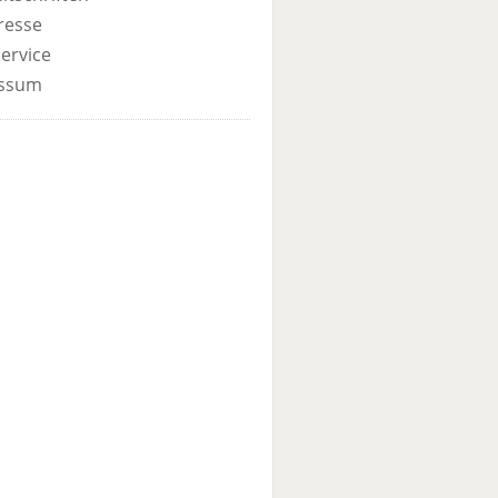
resse
ervice
ssum