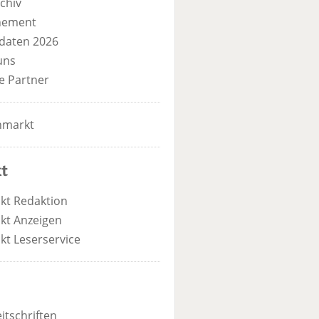
chiv
nement
daten 2026
uns
e Partner
nmarkt
t
kt Redaktion
kt Anzeigen
kt Leserservice
itschriften