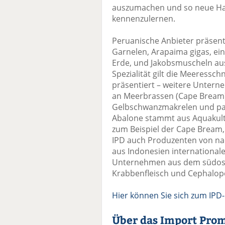
auszumachen und so neue Ha
kennenzulernen.
Peruanische Anbieter präsent
Garnelen, Arapaima gigas, ei
Erde, und Jakobsmuscheln aus
Spezialität gilt die Meeressc
präsentiert – weitere Untern
an Meerbrassen (Cape Bream)
Gelbschwanzmakrelen und pan
Abalone stammt aus Aquakultu
zum Beispiel der Cape Bream, 
IPD auch Produzenten von na
aus Indonesien international
Unternehmen aus dem südosta
Krabbenfleisch und Cephalopo
Hier können Sie sich zum IP
Über das Import Pro