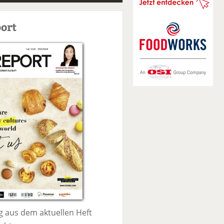
S
u
ort
c
h
e
 aus dem aktuellen Heft