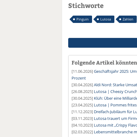
Stichworte
Pinguin
Lutosa
Zahlen
Folgende Artikel könnten 
[11.06.2026]
Geschäftsjahr 2025: U
Prozent
[30.04.2026]
Aldi Nord: Starke Umsa
[26.08.2025]
Lutosa | Cheezy Crunch
[30.04.2025]
Klüh: Über eine Milliar
[23.04.2025]
Lutosa | Pommes frites 
[11.12.2023]
Dreifach-Jubiläum für L
[03.11.2023]
Lutosa trauert um Fir
[04.10.2023]
Lutosa mit „Crispy Fla
[02.03.2022]
Lebensmittelbranche mi