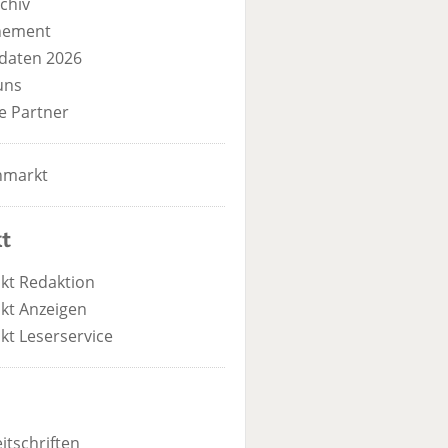
chiv
nement
daten 2026
uns
e Partner
nmarkt
t
kt Redaktion
kt Anzeigen
kt Leserservice
itschriften