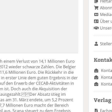
Heftar
Abon
Media
Über 
Unser
Stelle
Kontak
h einem Verlust von 14,1 Millionen Euro
012 wieder schwarze Zahlen. Die Belgier
Konta
1,6 Millionen Euro. Die Rückkehr in die
Konta
in erster Linie dem guten Ergebnis in der
auf den Erwerb der CECAB-Aktivitäten in
Konta
 ist. Doch auch die Akquisition der
h ausgezahlt. Der Absatz stieg im
Verlag
as am 31. März endete, um 5,2 Prozent
07,7 Millionen Euro macht der Bereich
Fachze
il aus. Scana steuert zu dem Ergebnis