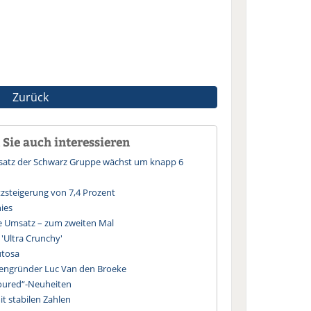
Zurück
Sie auch interessieren
msatz der Schwarz Gruppe wächst um knapp 6
tzsteigerung von 7,4 Prozent
ies
de Umsatz – zum zweiten Mal
'Ultra Crunchy'
utosa
mengründer Luc Van den Broeke
voured“-Neuheiten
t stabilen Zahlen