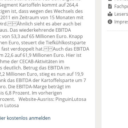
s Segment Kartoffeln kommt auf 264,4
Fachp
tigen ist, dass wegen des Wechsels des
Lesers
 2011 ein Zeitraum von 15 Monaten mit
Impre
wird. Ähnlich sieht es aber auch bei
 aus. Das wiederkehrende EBITDA
 von 53,3 auf 65 Millionen Euro. Knapp
ionen Euro, steuert die Tiefkühlkostsparte
it fast verdoppelt hat. Auch das EBITDA
m 22,6 auf 61,9 Millionen Euro. Hier ist
ahme der CECAB-Aktivitäten im
s deutlich. Betrug das EBITDA im
,2 Millionen Euro, stieg es nun auf 19,9
ank das EBITDA der Kartoffelsparte um 7
Euro. Die EBITDA-Marge beträgt im
s 6,8 Prozent. Im vorherigen
 Prozent. Website-Ausriss: PinguinLutosa
in Lutosa
ier kostenlos anmelden