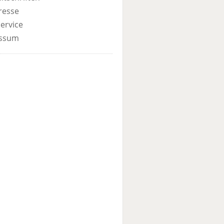
resse
ervice
ssum