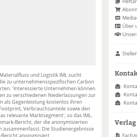
Heftar
Abon
Media
Über 
Unser
Stelle
Kontak
Materialfluss und Logistik IML sucht
udie zu unternehmensspezifischen Carbon
Konta
orten. 'Interessierte Unternehmen können
Konta
en zu verschiedenen Niederlassungen zur
n als Gegenleistung kostenlos ihren
Konta
Footprint, Verbrauchsanteile sowie den
as relevante Marktsegment', so das IML.
Verlag
mark-Bericht, der die anonymisierten
n zusammenfasst. Die Studienergebnisse
Fachze
Bericht anonymisiert