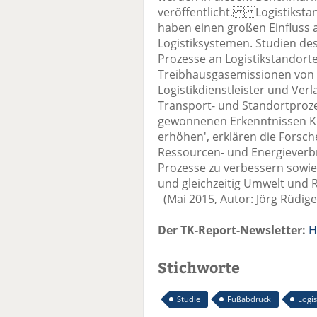
veröffentlicht. Logistiksta
haben einen großen Einfluss 
Logistiksystemen. Studien des
Prozesse an Logistikstandorte
Treibhausgasemissionen von 
Logistikdienstleister und Ve
Transport- und Standortproze
gewonnenen Erkenntnissen Kos
erhöhen', erklären die Forsch
Ressourcen- und Energieverbr
Prozesse zu verbessern sowie
und gleichzeitig Umwelt und 
(Mai 2015, Autor: Jörg Rüdig
Der TK-Report-Newsletter:
H
Stichworte
Studie
Fußabdruck
Logis