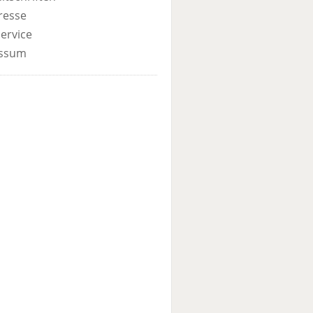
resse
ervice
ssum