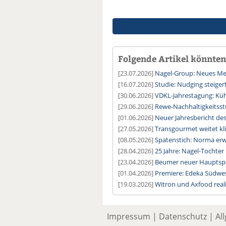
Folgende Artikel könnten 
[23.07.2026]
Nagel-Group: Neues Meg
[16.07.2026]
Studie: Nudging steige
[30.06.2026]
VDKL-Jahrestagung: Kühl
[29.06.2026]
Rewe-Nachhaltigkeitsstu
[01.06.2026]
Neuer Jahresbericht de
[27.05.2026]
Transgourmet weitet kl
[08.05.2026]
Spatenstich: Norma erwe
[28.04.2026]
25 Jahre: Nagel-Tochter
[23.04.2026]
Beumer neuer Hauptspo
[01.04.2026]
Premiere: Edeka Südwest
[19.03.2026]
Witron und Axfood reali
Impressum
|
Datenschutz
|
Al