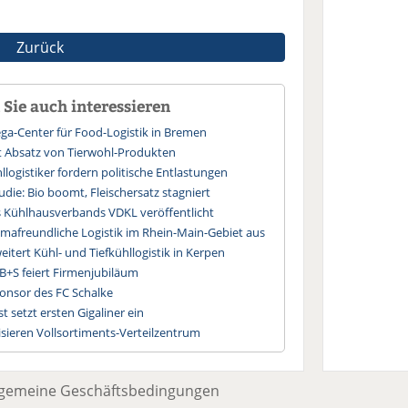
Zurück
Sie auch interessieren
a-Center für Food-Logistik in Bremen
rt Absatz von Tierwohl-Produkten
logistiker fordern politische Entlastungen
die: Bio boomt, Fleischersatz stagniert
s Kühlhausverbands VDKL veröffentlicht
imafreundliche Logistik im Rhein-Main-Gebiet aus
itert Kühl- und Tiefkühllogistik in Kerpen
 B+S feiert Firmenjubiläum
nsor des FC Schalke
 setzt ersten Gigaliner ein
sieren Vollsortiments-Verteilzentrum
lgemeine Geschäftsbedingungen