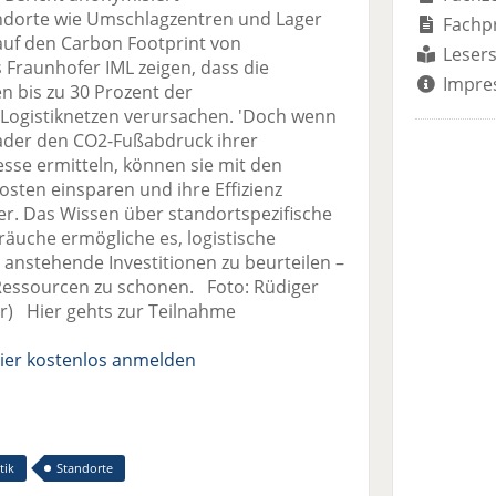
ndorte wie Umschlagzentren und Lager
Fachp
auf den Carbon Footprint von
Lesers
 Fraunhofer IML zeigen, dass die
Impre
n bis zu 30 Prozent der
Logistiknetzen verursachen. 'Doch wenn
rlader den CO2-Fußabdruck ihrer
sse ermitteln, können sie mit den
ten einsparen und ihre Effizienz
er. Das Wissen über standortspezifische
äuche ermögliche es, logistische
 anstehende Investitionen zu beurteilen –
Ressourcen zu schonen. Foto: Rüdiger
er) Hier gehts zur Teilnahme
ier kostenlos anmelden
tik
Standorte