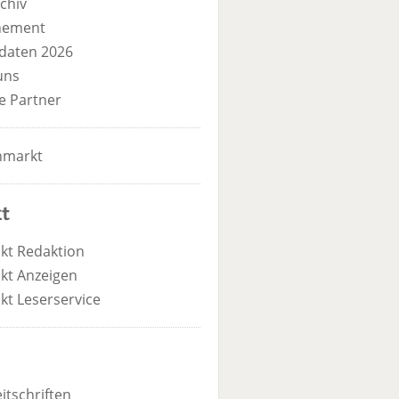
chiv
nement
daten 2026
uns
e Partner
nmarkt
t
kt Redaktion
kt Anzeigen
kt Leserservice
itschriften