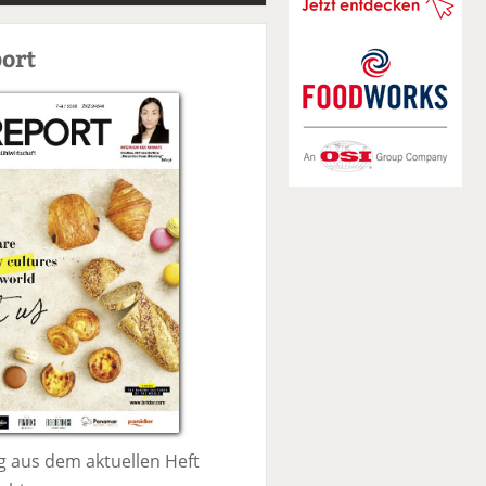
S
u
ort
c
h
e
 aus dem aktuellen Heft