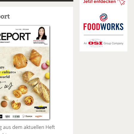
S
u
ort
c
h
e
 aus dem aktuellen Heft