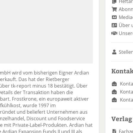
Heftar
Abon
Media
Über 
Unser
Stelle
Kontak
GmbH wird vom bisherigen Eigner Ardian
erkauft. Das hat der Rietberger
Konta
über tk-report minus 18 bestätigt. Über
Konta
etails der Transaktion haben die
bart. Frostkrone, ein europaweit aktiver
Konta
fkühlkost, wurde 1997 im
gründet und beliefert Unternehmen aus
Verlag
nzelhandel, Discount und Foodservice
e mit Private-Label-Produkten. Ardian hat
Fachze
Ardian Expansion Funds II und III als