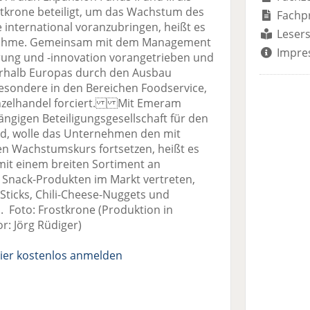
tkrone beteiligt, um das Wachstum des
Fachp
international voranzubringen, heißt es
Lesers
ernahme. Gemeinsam mit dem Management
Impre
erung und -innovation vorangetrieben und
nerhalb Europas durch den Ausbau
besondere in den Bereichen Foodservice,
inzelhandel forciert. Mit Emeram
ängigen Beteiligungsgesellschaft für den
nd, wolle das Unternehmen den mit
ten Wachstumskurs fortsetzen, heißt es
 mit einem breiten Sortiment an
d Snack-Produkten im Markt vertreten,
 Sticks, Chili-Cheese-Nuggets und
 Foto: Frostkrone (Produktion in
r: Jörg Rüdiger)
ier kostenlos anmelden