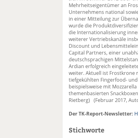
Mehrheitseigentümer an Fros
Unternehmens national sowie 
in einer Mitteilung zur Üb
wurde die Produktdiversifizi
die Internationalisierung in
weiterer Vertriebskanäle ins
Discount und Lebensmittele
Capital Partners, einer unabh
deutschsprachigen Mittelsta
Ardian erfolgreich eingeleite
weiter. Aktuell ist Frostkrone
tiefgekühlten Fingerfood- un
beispielsweise mit Mozzarella
themenbasierten Snackboxen.
Rietberg) (Februar 2017, Auto
Der TK-Report-Newsletter:
H
Stichworte