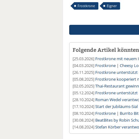
Frostkrone
Eigner
Folgende Artikel könnten 
[25.03.2026]
Frostkrone mit neuem I
[04.03.2026]
Frostkrone | Cheesy L
[26.11.2025]
Frostkrone unterstützt
[05.08.2025]
Frostkrone kooperiert
[02.05.2025]
Thai-Restaurant gewin
[05.12.2024]
Frostkrone unterstütz
[28.10.2024]
Roman Wedel verantwort
[17.10.2024]
Start der Jubiläums-Sial
[08.10.2024]
Frostkrone | Burrito Bi
[30.08.2024]
BeatBites by Robin Schu
[14.08.2024]
Stefan Körber verantwo