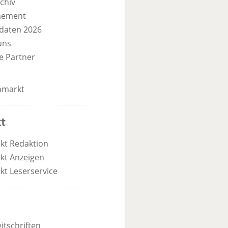
chiv
nement
daten 2026
uns
e Partner
nmarkt
t
kt Redaktion
kt Anzeigen
kt Leserservice
itschriften