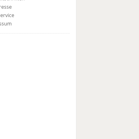
resse
ervice
ssum