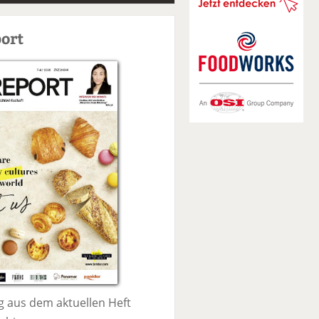
S
u
ort
c
h
e
 aus dem aktuellen Heft