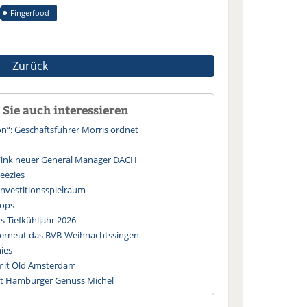
Fingerfood
Zurück
Sie auch interessieren
n“: Geschäftsführer Morris ordnet
 Fink neuer General Manager DACH
eezies
nvestitionsspielraum
oops
s Tiefkühljahr 2026
 erneut das BVB-Weihnachtssingen
ies
 mit Old Amsterdam
nt Hamburger Genuss Michel