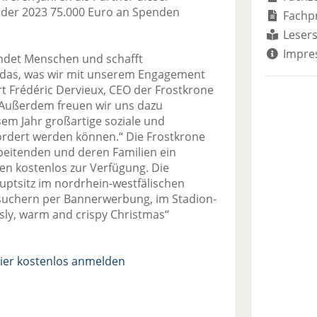
i der 2023 75.000 Euro an Spenden
Fachp
Lesers
Impre
ndet Menschen und schafft
as, was wir mit unserem Engagement
t Frédéric Dervieux, CEO der Frostkrone
„Außerdem freuen wir uns dazu
sem Jahr großartige soziale und
fördert werden können.“ Die Frostkrone
rbeitenden und deren Familien ein
en kostenlos zur Verfügung. Die
tsitz im nordrhein-westfälischen
esuchern per Bannerwerbung, im Stadion-
sly, warm and crispy Christmas“
ier kostenlos anmelden