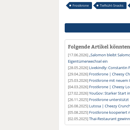
Frostkrone
Tiefkühl-Snacks
Folgende Artikel könnten 
[17.06.2026]
„Salomon bleibt Salomo
Eigentümerwechsel ein
[28.05.2026]
Livekindly: Constantin
[29.04.2026]
Frostkrone | Cheesy Ch
[25.03.2026]
Frostkrone mit neuem I
[04.03.2026]
Frostkrone | Cheesy L
[27.02.2026]
YouGov: Starker Start in
[26.11.2025]
Frostkrone unterstützt
[26.08.2025]
Lutosa | Cheezy Crunch
[05.08.2025]
Frostkrone kooperiert
[02.05.2025]
Thai-Restaurant gewin