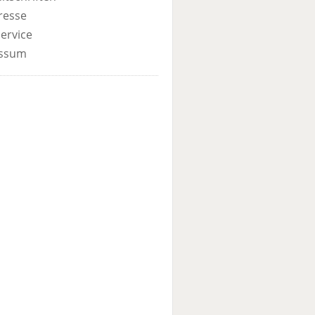
resse
ervice
ssum