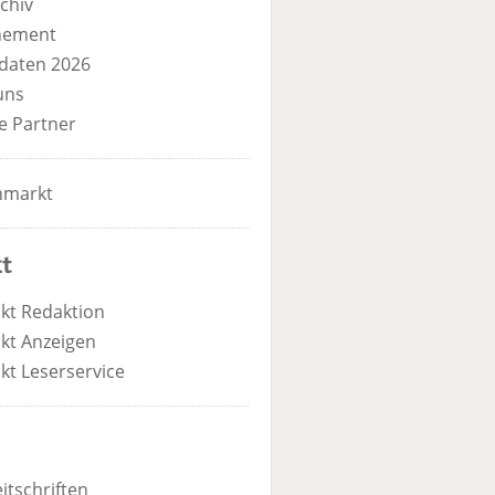
chiv
nement
daten 2026
uns
e Partner
nmarkt
t
kt Redaktion
kt Anzeigen
kt Leserservice
itschriften