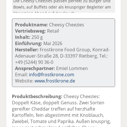
Die Cheesy Cheezies passen perfekt zu Burger und
Bowls, auf Buffets oder als knuspriger Begleiter am
Streaming-Abend auf der Couch.
Produktname:
Cheesy Cheezies
Vertriebsweg:
Retail
Inhalt:
250 g
Einführung:
Mai 2026
Hersteller:
Frostkrone Food Group, Konrad-
Adenauer-Straße 28, D-33397 Rietberg, Tel.:
+49 (5244) 90 36-0
Ansprechpartner:
Emiel Lommen
Email:
info@frostkrone.com
Website:
www.frostkrone.de
Produktbeschreibung:
Cheesy Cheezies:
Doppelt Käse, doppelt Genuss. Zwei Sorten
gereifter Cheddar treffen auf herzhafte
Kartoffeln, fein abgestimmt mit Knoblauch,
Zwiebel, Tomate und Paprika. Außen knusprig,