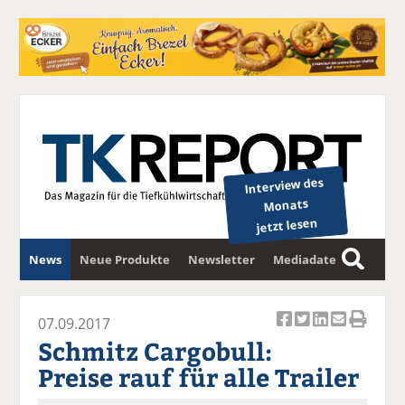
Interview des
Monats
jetzt lesen
News
Neue Produkte
Newsletter
Mediadaten
S
u
c
07.09.2017
Ar
Ar
Ar
Ar
Ar
h
Schmitz Cargobull:
ti
ti
ti
ti
ti
e
Preise rauf für alle Trailer
k
k
k
k
k
el
el
el
el
el