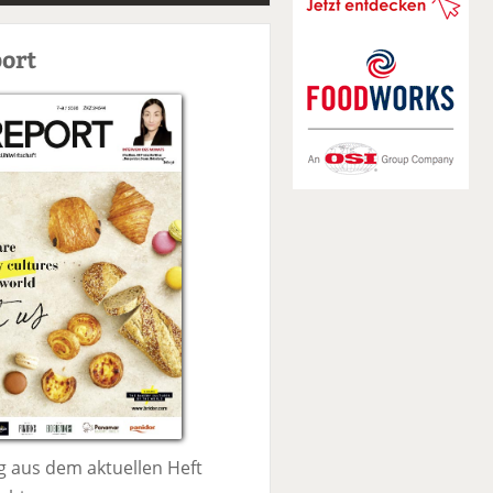
S
u
ort
c
h
e
 aus dem aktuellen Heft