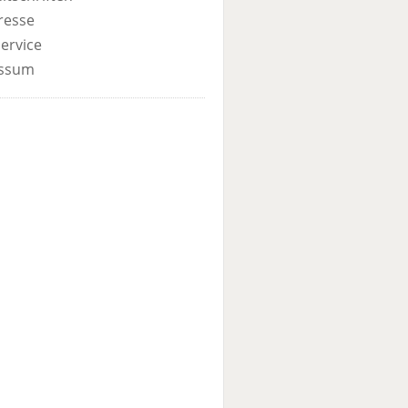
resse
ervice
ssum