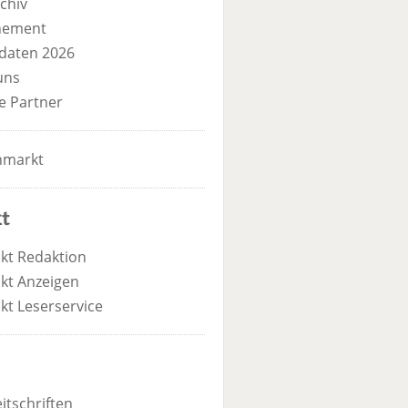
chiv
nement
daten 2026
uns
e Partner
nmarkt
t
kt Redaktion
kt Anzeigen
kt Leserservice
itschriften