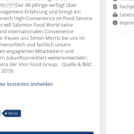
(dti). Der 48-jährige verfügt über
Fachp
Management-Erfahrung und bringt ein
Lesers
eich High-Convenience im Food Service-
Impre
is will Salomon Food World seine
und internationalen Convenience-
ir freuen uns Simon Morris bei uns im
menschlich und fachlich unsere
en engagierten Mitarbeitern und
n zukunftsorientiert weiterentwickeln',
vice der Vion Food Group. Quelle & Bild:
 2019)
ier kostenlos anmelden
World