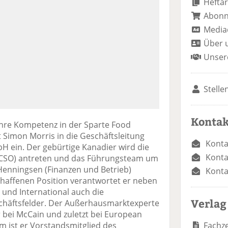
Heftar
Abon
Media
Über 
Unser
Stelle
Kontak
hre Kompetenz in der Sparte Food
t Simon Morris in die Geschäftsleitung
Konta
 ein. Der gebürtige Kanadier wird die
Konta
er (CSO) antreten und das Führungsteam um
Henningsen (Finanzen und Betrieb)
Konta
chaffenen Position verantwortet er neben
 und International auch die
Verlag
chäftsfelder. Der Außerhausmarktexperte
 bei McCain und zuletzt bei European
Fachze
m ist er Vorstandsmitglied des