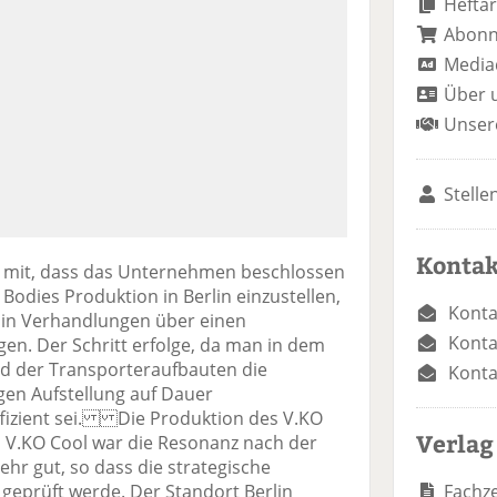
Heftar
Abon
Media
Über 
Unser
Stelle
Kontak
lt mit, dass das Unternehmen beschlossen
Bodies Produktion in Berlin einzustellen,
Konta
d in Verhandlungen über einen
Konta
gen. Der Schritt erfolge, da man in dem
d der Transporteraufbauten die
Konta
gen Aufstellung auf Dauer
effizient sei. Die Produktion des V.KO
Verlag
n V.KO Cool war die Resonanz nach der
ehr gut, so dass die strategische
Fachze
 geprüft werde. Der Standort Berlin