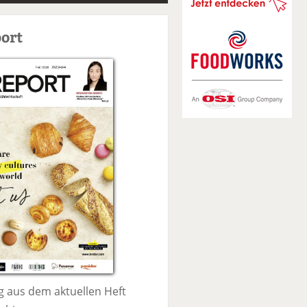
S
u
ort
c
h
e
 aus dem aktuellen Heft