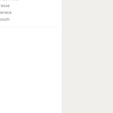
resse
ervice
ssum