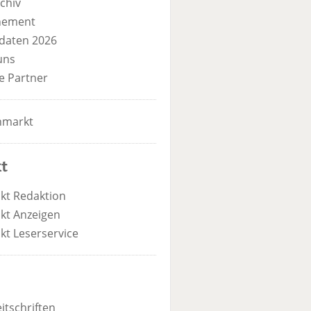
chiv
nement
daten 2026
uns
e Partner
nmarkt
t
kt Redaktion
kt Anzeigen
kt Leserservice
itschriften