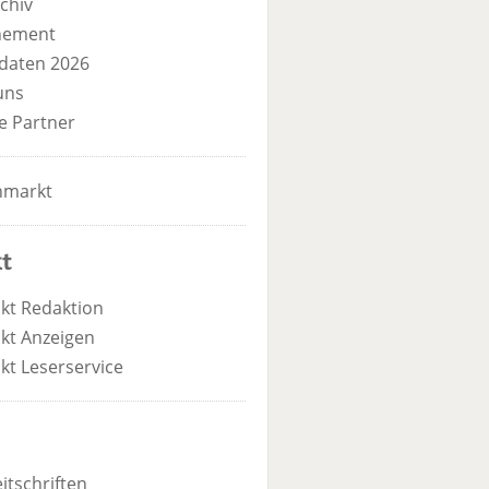
chiv
nement
daten 2026
uns
e Partner
nmarkt
t
kt Redaktion
kt Anzeigen
kt Leserservice
itschriften