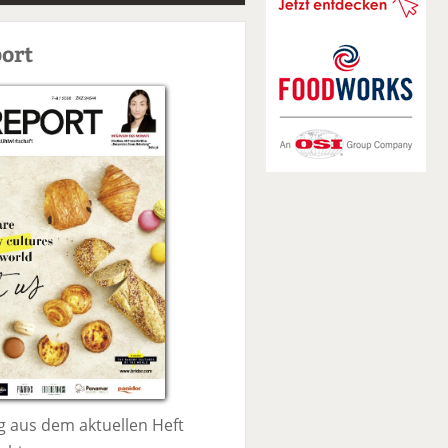
S
u
ort
c
h
e
 aus dem aktuellen Heft