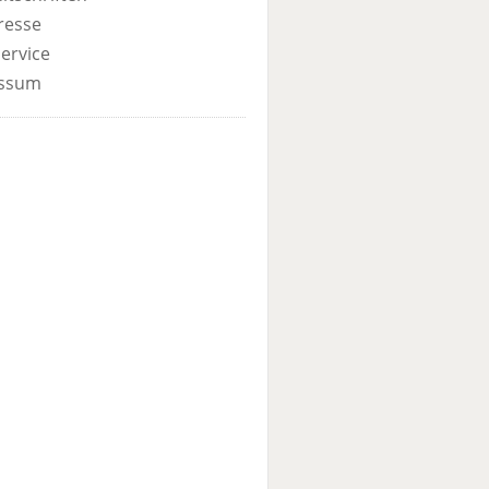
resse
ervice
ssum