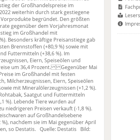
ieg der Großhandelspreise im
Fachp
i 2022 weiterhin durch stark gestiegene
Lesers
nd Vorprodukte begründet. Den größten
Impre
gsrate gegenüber dem Vorjahresmonat
nstieg im Großhandel mit
%). Besonders kräftige Preisanstiege gab
sten Brennstoffen (+80,9 %) sowie mit
nd Futtermitteln (+38,6 %). Im
rzeugnissen, Eiern, Speiseölen und
 Preise um 36,4 Prozent. Gegenüber Mai
 Preise im Großhandel mit festen
ch, Milcherzeugnissen, Eiern, Speiseölen
owie mit Mineralölerzeugnissen (+1,2 %).
Rohtabak, Saatgut und Futtermitteln
-3,1 %). Lebende Tiere wurden auf
 niedrigeren Preisen verkauft (-1,8 %).
leischwaren auf Großhandelsebene
2 %), nachdem sie im Mai gegenüber April
n, so Destatis. Quelle: Destatis Bild: