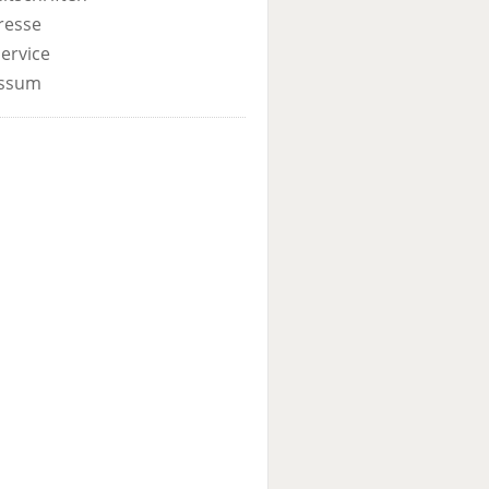
resse
ervice
ssum