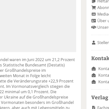
Heftar
Abon
Media
Über 
Unser
Stelle
Kontak
ndel waren im Juni 2022 um 21,2 Prozent
as Statistische Bundesamt (Destatis)
Konta
g der Großhandelspreise im
Konta
weiten Monat in Folge leicht
tte die Veränderungsrate +22,9 Prozent
Konta
ent. Im Vormonatsvergleich stiegen die
22 minimal um 0,1 Prozent. Die
Verlag
er Ukraine auf die Großhandelspreise
den Vormonaten besonders im Großhandel
Fachze
ägern, aber auch mit Lebensmitteln zu