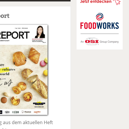
S
u
ort
c
h
e
 aus dem aktuellen Heft