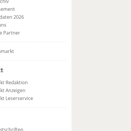
chiv
nement
daten 2026
uns
e Partner
nmarkt
t
kt Redaktion
kt Anzeigen
kt Leserservice
itschriften