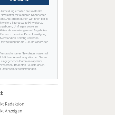
r Anmeldung erhalten Sie kostenlos
Newsletter mit aktuellen Nachrichten
nche. Außerdem dürfen wir Ihnen per E-
h weitere interessante Hinweise zu
angeboten, Umfragen sowie zu
hlten Veranstaltungen und Angeboten
Partner zusenden. Diese Einwilligung
stverständlich freiwillig und kann
t mit Wirkung für die Zukunft widerrufen
 Versand unserer Newsletter nutzen wir
l. Mit Ihrer Anmeldung stimmen Sie zu,
e eingegebenen Daten an rapidmail
elt werden. Beachten Sie bitte deren
d
Datenschutzbestimmungen
.
t
kt Redaktion
kt Anzeigen