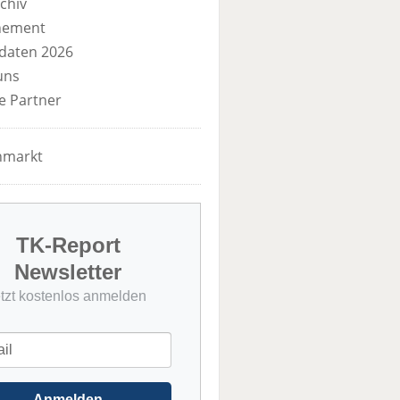
chiv
nement
daten 2026
uns
e Partner
nmarkt
TK-Report
Newsletter
etzt kostenlos anmelden
Anmelden