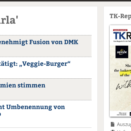
TK-Rep
rla'
enehmigt Fusion von DMK
ätigt: „Veggie-Burger“
emien stimmen
nt Umbenennung von
b
Auszug