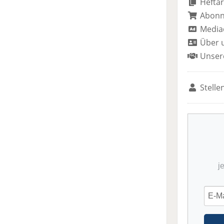
Heftar
Abon
Media
Über 
Unser
Stelle
j