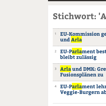
Stichwort: 'A
EU-Kommission g
1
und
Arla
EU-P
arla
ment best
2
bleibt zulässig
Arla
und DMK: Gr
3
Fusionsplänen zu
EU-P
arla
ment leh
4
Veggie-Burgern a