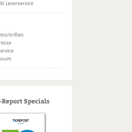
kt Leserservice
itschriften
resse
ervice
ssum
-Report Specials