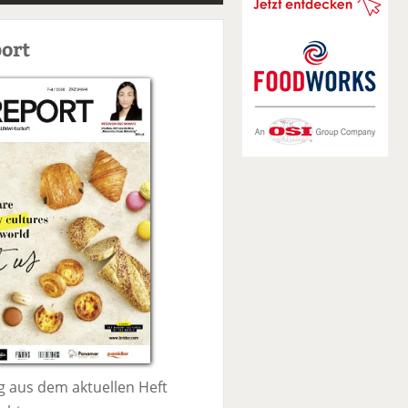
S
u
ort
c
h
e
 aus dem aktuellen Heft