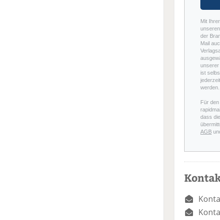
Mit Ihre
unseren 
der Bra
Mail auc
Verlags
ausgewä
unserer 
ist selb
jederzei
werden.
Für den
rapidmai
dass di
übermitt
AGB
un
Kontak
Konta
Konta