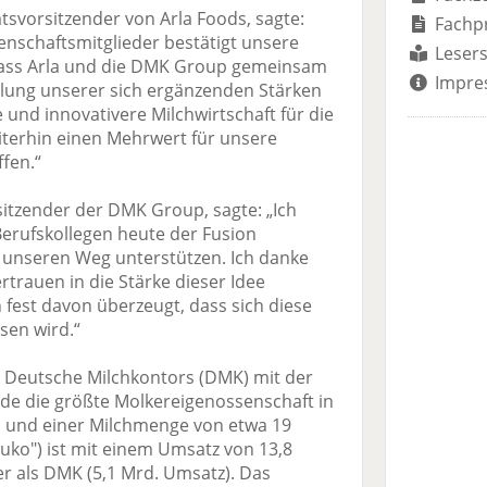
atsvorsitzender von Arla Foods, sagte:
Fachp
nschaftsmitglieder bestätigt unsere
Lesers
ss Arla und die DMK Group gemeinsam
Impre
elung unserer sich ergänzenden Stärken
 und innovativere Milchwirtschaft für die
iterhin einen Mehrwert für unsere
fen.“
sitzender der DMK Group, sagte: „Ich
Berufskollegen heute der Fusion
unseren Weg unterstützen. Ich danke
ertrauen in die Stärke dieser Idee
fest davon überzeugt, dass sich diese
sen wird.“
 Deutsche Milchkontors (DMK) mit der
de die größte Molkereigenossenschaft in
n und einer Milchmenge von etwa 19
Buko") ist mit einem Umsatz von 13,8
er als DMK (5,1 Mrd. Umsatz). Das