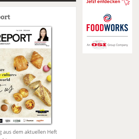
S
u
ort
c
h
e
 aus dem aktuellen Heft