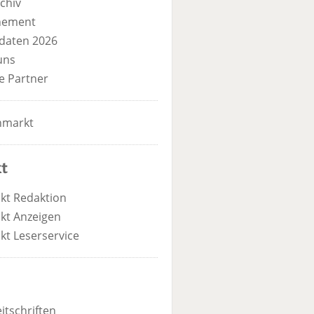
chiv
nement
daten 2026
uns
e Partner
nmarkt
t
kt Redaktion
kt Anzeigen
kt Leserservice
itschriften