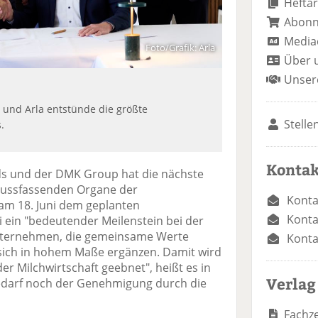
Heftar
Abon
Media
Foto/Grafik: Arla
Über 
Unser
und Arla entstünde die größte
Stelle
.
Kontak
ds und der DMK Group hat die nächste
ussfassenden Organe der
Konta
m 18. Juni dem geplanten
Konta
 ein "bedeutender Meilenstein bei der
ternehmen, die gemeinsame Werte
Konta
sich in hohem Maße ergänzen. Damit wird
er Milchwirtschaft geebnet", heißt es in
Verlag
bedarf noch der Genehmigung durch die
Fachze