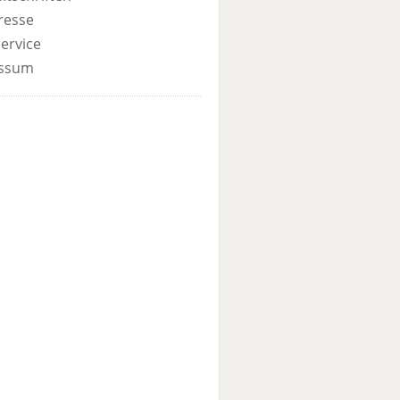
resse
ervice
ssum