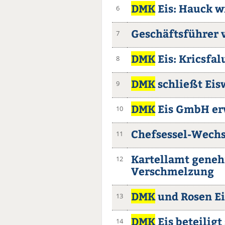
DMK
Eis: Hauck w
6
Geschäftsführer 
7
DMK
Eis: Kricsfal
8
DMK
schließt Eis
9
DMK
Eis GmbH er
10
Chefsessel-Wechs
11
Kartellamt gene
12
Verschmelzung
DMK
und Rosen Ei
13
DMK
Eis beteiligt
14