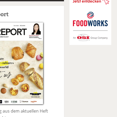
S
u
ort
c
h
e
 aus dem aktuellen Heft