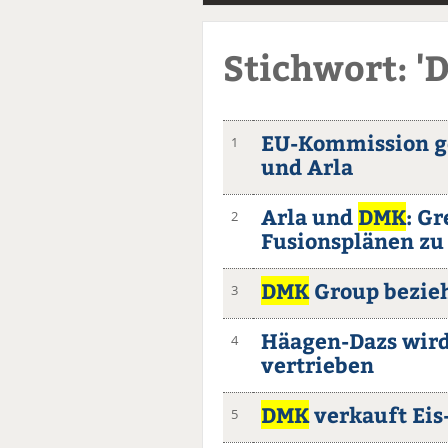
Stichwort: '
EU-Kommission g
1
und Arla
Arla und
DMK
: G
2
Fusionsplänen zu
DMK
Group bezieh
3
Häagen-Dazs wird
4
vertrieben
DMK
verkauft Ei
5