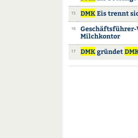
DMK
Eis trennt s
15
Geschäftsführer-
16
Milchkontor
DMK
gründet
DM
17