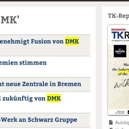
TK-Rep
DMK'
enehmigt Fusion von
DMK
remien stimmen
t neue Zentrale in Bremen
 zukünftig von
DMK
s-Werk an Schwarz Gruppe
Auszug