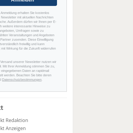
r Anmeldung erhalten Sie kostenlos
Newsletter mit aktuellen Nachrichten
nche. Außerdem dürfen wir Ihnen per E-
h weitere interessante Hinweise zu
angeboten, Umfragen sowie zu
hlten Veranstaltungen und Angeboten
Partner zusenden. Diese Einwilligung
stverständlich freiwillig und kann
t mit Wirkung für die Zukunft widerrufen
 Versand unserer Newsletter nutzen wir
l. Mit Ihrer Anmeldung stimmen Sie zu,
e eingegebenen Daten an rapidmail
elt werden. Beachten Sie bitte deren
d
Datenschutzbestimmungen
.
t
kt Redaktion
kt Anzeigen