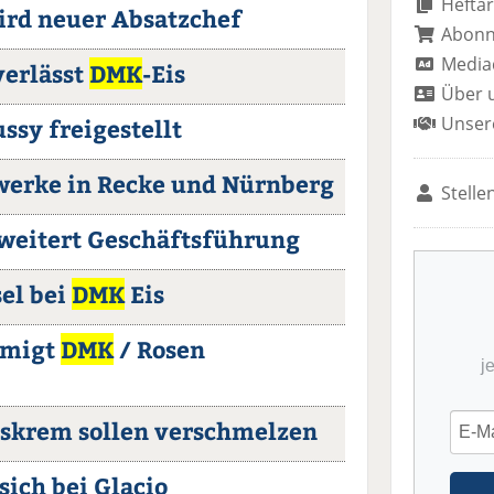
Heftar
ird neuer Absatzchef
Abon
Media
verlässt
DMK
-Eis
Über 
Unser
ussy freigestellt
werke in Recke und Nürnberg
Stelle
weitert Geschäftsführung
el bei
DMK
Eis
hmigt
DMK
/ Rosen
j
skrem sollen verschmelzen
 sich bei Glacio