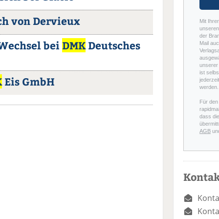
ich von Dervieux
Mit Ihre
unseren 
der Bra
Wechsel bei
DMK
Deutsches
Mail auc
Verlags
ausgewä
unserer 
ist selb
K
Eis GmbH
jederzei
werden.
Für den
rapidmai
dass di
übermitt
AGB
un
Kontak
Konta
Konta