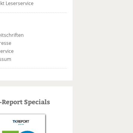
kt Leserservice
itschriften
resse
ervice
ssum
-Report Specials