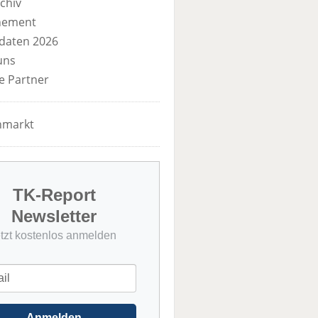
chiv
nement
daten 2026
uns
e Partner
nmarkt
TK-Report
Newsletter
etzt kostenlos anmelden
Anmelden