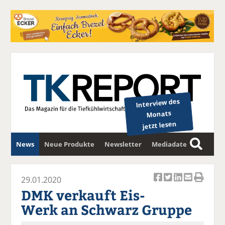
Interview des
Monats
jetzt lesen
News
Neue Produkte
Newsletter
Mediadaten
S
u
c
29.01.2020
Ar
Ar
Ar
Ar
Ar
h
DMK verkauft Eis-
ti
ti
ti
ti
ti
e
Werk an Schwarz Gruppe
k
k
k
k
k
el
el
el
el
el