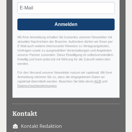
Anmelden
Mit Ihrer Anmeldung erhalten Sie kostenlos unseren Newsletter mit
aktuellen Nachrichten der Branche. Außerdem dürfen wir Ihnen per
E-Mail auch weitere interessante Hinweise zu Verlagsangeboten,
Umfragen sowie zu ausgewählten Veranstaltungen und Angeboten
unserer Partner zusenden. Diese Einwilligung ist selbstverständlich
freiwillig und kann jederzeit mit Wirkung für die Zukunft widerrufen
werden.
Für den Versand unserer Newsletter nutzen wir rapidmail. Mit Ihrer
Anmeldung stimmen Sie zu, dass die eingegebenen Daten an
rapidmail übermittelt werden. Beachten Sie bitte deren
AGB
und
Datenschutzbestimmungen
.
Kontakt
Kontakt Redaktion