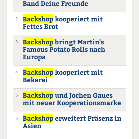
Band Deine Freunde
Backshop
kooperiert mit
2
Fettes Brot
Backshop
bringt Martin's
3
Famous Potato Rolls nach
Europa
Backshop
kooperiert mit
4
Bekarei
Backshop
und Jochen Gaues
5
mit neuer Kooperationsmarke
Backshop
erweitert Präsenz in
6
Asien