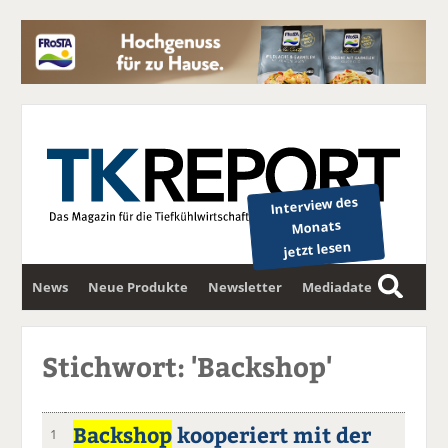
Interview des
Monats
jetzt lesen
News
Neue Produkte
Newsletter
Mediadaten
S
u
c
Stichwort: 'Backshop'
h
e
Backshop
kooperiert mit der
1