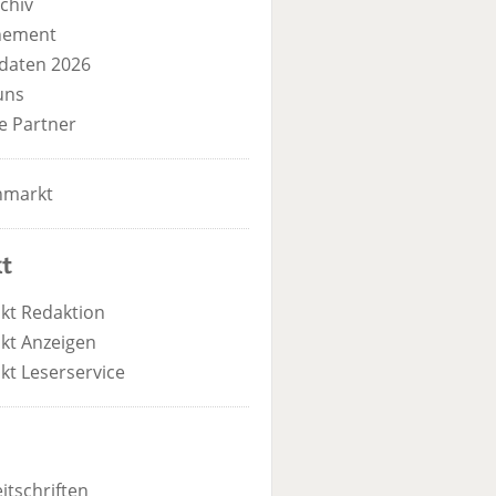
chiv
nement
daten 2026
uns
e Partner
nmarkt
t
kt Redaktion
kt Anzeigen
kt Leserservice
itschriften