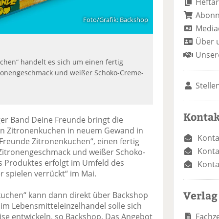
Heftar
Abon
Foto/Grafik: Backshop
Media
Über 
Unser
hen“ handelt es sich um einen fertig
ronengeschmack und weißer Schoko-Creme-
Stelle
Kontak
r Band Deine Freunde bringt die
en Zitronenkuchen in neuem Gewand in
Konta
 Freunde Zitronenkuchen“, einen fertig
Konta
Zitronengeschmack und weißer Schoko-
s Produktes erfolgt im Umfeld des
Konta
 spielen verrückt“ im Mai.
Verlag
uchen“ kann dann direkt über Backshop
im Lebensmitteleinzelhandel solle sich
Fachze
ise entwickeln, so Backshop. Das Angebot