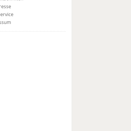
resse
ervice
ssum