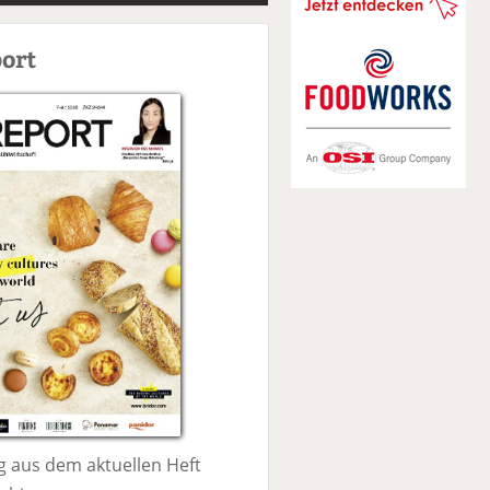
S
u
ort
c
h
e
 aus dem aktuellen Heft