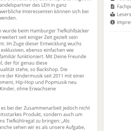
 Handelspartner des LEH in ganz
Fachp
werbliche Interessenten können sich bei
Lesers
wenden.
Impre
ion wurde beim Hamburger Tiefkühlbäcker
itert seit einiger Zeit gezielt sein
t. Im Zuge dieser Entwicklung wuchs
exklusiven, ebenso einfachen wie
amiliär funktioniert. Mit Deine Freunde
l, der für genau diese
alität stehe, so Backshop. Die
 der Kindermusik seit 2011 mit einer
inment, Hip-Hop und Popmusik neu
 Kinder, ohne Erwachsene
es bei der Zusammenarbeit jedoch nicht
itsstarkes Produkt, sondern auch um
 Tiefkühlregal zu bringen: „Als
nche sehen wir es als unsere Aufgabe,