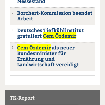
Messestand
Borchert-Kommission beendet
7
Arbeit
Deutsches Tiefkühlinstitut
8
gratuliert
Cem Özdemir
Cem Özdemir
als neuer
9
Bundesminister für
Ernährung und
Landwirtschaft vereidigt
TK-Report