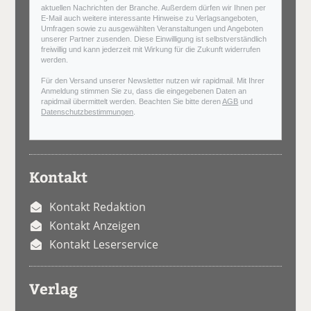
aktuellen Nachrichten der Branche. Außerdem dürfen wir Ihnen per
E-Mail auch weitere interessante Hinweise zu Verlagsangeboten,
Umfragen sowie zu ausgewählten Veranstaltungen und Angeboten
unserer Partner zusenden. Diese Einwilligung ist selbstverständlich
freiwillig und kann jederzeit mit Wirkung für die Zukunft widerrufen
werden.
Für den Versand unserer Newsletter nutzen wir rapidmail. Mit Ihrer
Anmeldung stimmen Sie zu, dass die eingegebenen Daten an
rapidmail übermittelt werden. Beachten Sie bitte deren
AGB
und
Datenschutzbestimmungen
.
Kontakt
Kontakt Redaktion
Kontakt Anzeigen
Kontakt Leserservice
Verlag