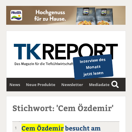
Interview des
Monats
jetzt lesen
News
Neue Produkte
Newsletter
Mediadaten
S
u
c
Stichwort: 'Cem Özdemir'
h
e
Cem Özdemir
besucht am
1