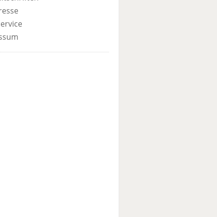
resse
ervice
ssum