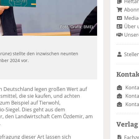
Heftar
Abon
Media
Über 
Foto/Grafik: BMEL
Unser
üne) stellte den inzwischen neunten
Stelle
ber 2024 vor.
Kontak
Konta
n Deutschland legen großen Wert auf
Konta
mittel, die sie kaufen, und achten
 zum Beispiel auf Tierwohl,
Konta
io-Siegel. Dies geht aus dem
r, den Landwirtschaft Cem Özdemir, am
Verlag
.
fragung dieser Art lassen sich
Fachze