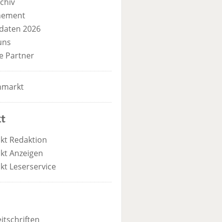
chiv
nement
daten 2026
uns
e Partner
nmarkt
t
kt Redaktion
kt Anzeigen
kt Leserservice
itschriften