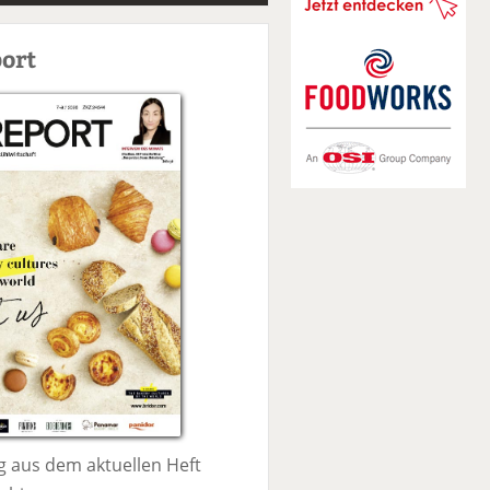
S
u
ort
c
h
e
 aus dem aktuellen Heft