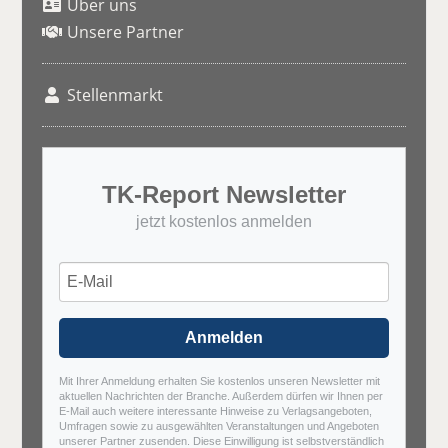
Über uns
Unsere Partner
Stellenmarkt
TK-Report Newsletter
jetzt kostenlos anmelden
Anmelden
Mit Ihrer Anmeldung erhalten Sie kostenlos unseren Newsletter mit
aktuellen Nachrichten der Branche. Außerdem dürfen wir Ihnen per
E-Mail auch weitere interessante Hinweise zu Verlagsangeboten,
Umfragen sowie zu ausgewählten Veranstaltungen und Angeboten
unserer Partner zusenden. Diese Einwilligung ist selbstverständlich