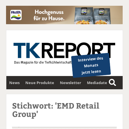
Interview des
Monats
jetzt lesen
News
Neue Produkte
Newsletter
Mediadaten
S
u
c
Stichwort: 'EMD Retail
h
Group'
e