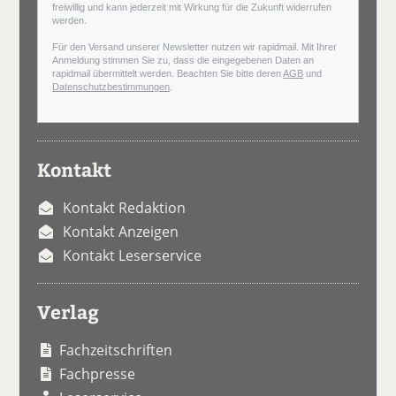
freiwillig und kann jederzeit mit Wirkung für die Zukunft widerrufen
werden.
Für den Versand unserer Newsletter nutzen wir rapidmail. Mit Ihrer
Anmeldung stimmen Sie zu, dass die eingegebenen Daten an
rapidmail übermittelt werden. Beachten Sie bitte deren
AGB
und
Datenschutzbestimmungen
.
Kontakt
Kontakt Redaktion
Kontakt Anzeigen
Kontakt Leserservice
Verlag
Fachzeitschriften
Fachpresse