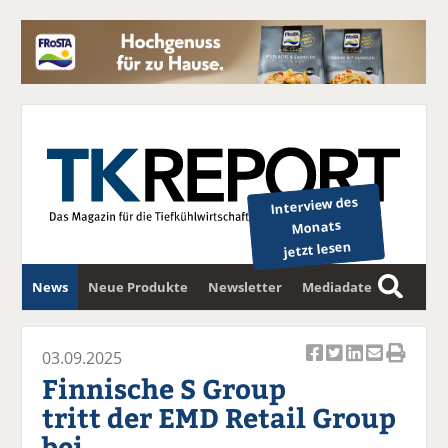
Interview des
Monats
jetzt lesen
News
Neue Produkte
Newsletter
Mediadaten
S
u
c
03.09.2025
Ar
Ar
Ar
Ar
Ar
h
Finnische S Group
ti
ti
ti
ti
ti
e
tritt der EMD Retail Group
k
k
k
k
k
bei
el
el
el
el
el