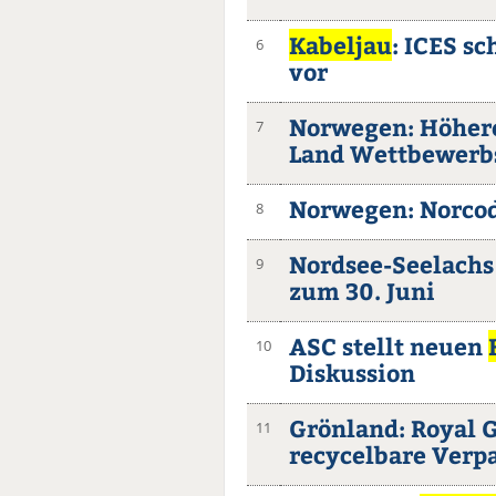
Kabeljau
: ICES s
6
vor
Norwegen: Höhere
7
Land Wettbewerb
Norwegen: Norcod
8
Nordsee-Seelachs 
9
zum 30. Juni
ASC stellt neuen
10
Diskussion
Grönland: Royal 
11
recycelbare Verp