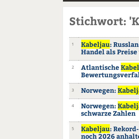
Stichwort: '
Kabeljau
: Russla
1
Handel als Preise
Atlantische
Kabel
2
Bewertungsverfa
Norwegen:
Kabel
3
Norwegen:
Kabel
4
schwarze Zahlen
Kabeljau
: Rekord
5
noch 2026 anhalt