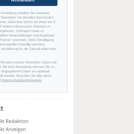
r Anmeldung erhalten Sie kostenlos
Newsletter mit aktuellen Nachrichten
nche. Außerdem dürfen wir Ihnen per E-
h weitere interessante Hinweise zu
angeboten, Umfragen sowie zu
hlten Veranstaltungen und Angeboten
Partner zusenden. Diese Einwilligung
stverständlich freiwillig und kann
t mit Wirkung für die Zukunft widerrufen
 Versand unserer Newsletter nutzen wir
l. Mit Ihrer Anmeldung stimmen Sie zu,
e eingegebenen Daten an rapidmail
elt werden. Beachten Sie bitte deren
d
Datenschutzbestimmungen
.
t
kt Redaktion
kt Anzeigen