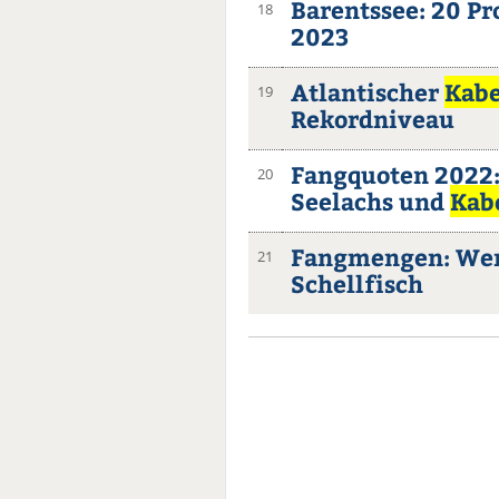
Barentssee: 20 P
18
2023
Atlantischer
Kabe
19
Rekordniveau
Fangquoten 2022:
20
Seelachs und
Kab
Fangmengen: We
21
Schellfisch