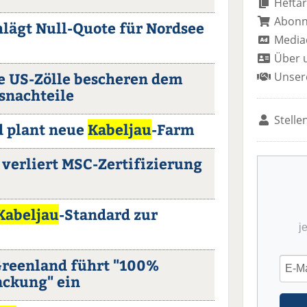
Heftar
Abon
chlägt Null-Quote für Nordsee
Media
Über 
 US-Zölle bescheren dem
Unser
snachteile
Stelle
 plant neue
Kabeljau
-Farm
verliert MSC-Zertifizierung
Kabeljau
-Standard zur
j
Greenland führt "100%
ackung" ein