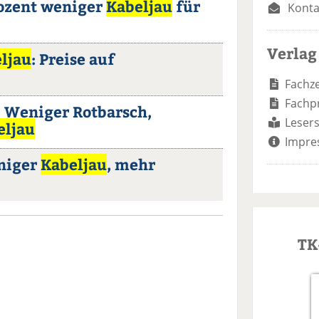
rozent weniger
Kabeljau
für
Konta
Verlag
ljau
: Preise auf
Fachze
Fachp
 Weniger Rotbarsch,
Lesers
eljau
Impre
niger
Kabeljau
, mehr
TK