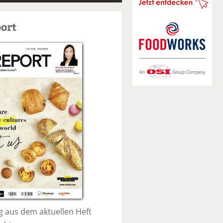
S
u
ort
c
h
e
 aus dem aktuellen Heft