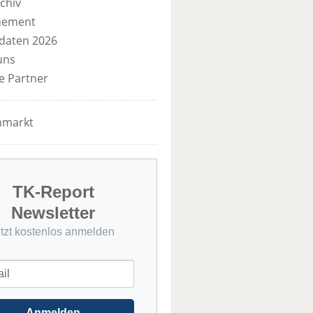
chiv
nement
daten 2026
uns
e Partner
nmarkt
TK-Report
Newsletter
etzt kostenlos anmelden
Anmelden