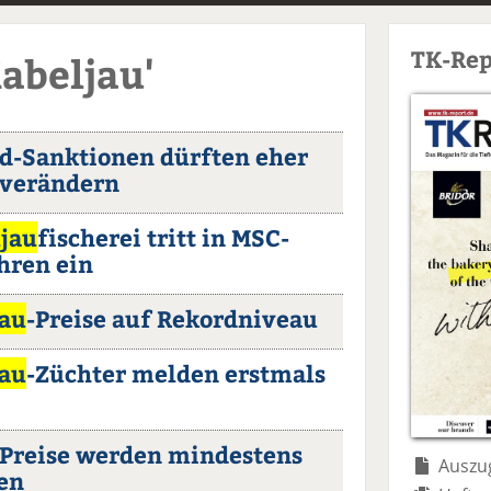
TK-Rep
Kabeljau'
nd-Sanktionen dürften eher
 verändern
jau
fischerei tritt in MSC-
hren ein
jau
-Preise auf Rekordniveau
jau
-Züchter melden erstmals
-Preise werden mindestens
Auszug
en