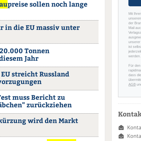
jau
preise sollen noch lange
Mit Ihre
unseren 
der Bra
 in die EU massiv unter
Mail auc
Verlags
ausgewä
unserer 
ist selb
 20.000 Tonnen
jederzei
diesem Jahr
werden.
Für den
rapidmai
EU streicht Russland
dass di
evorzugungen
übermitt
AGB
un
est muss Bericht zu
äbchen" zurückziehen
Kontak
kürzung wird den Markt
Konta
Konta