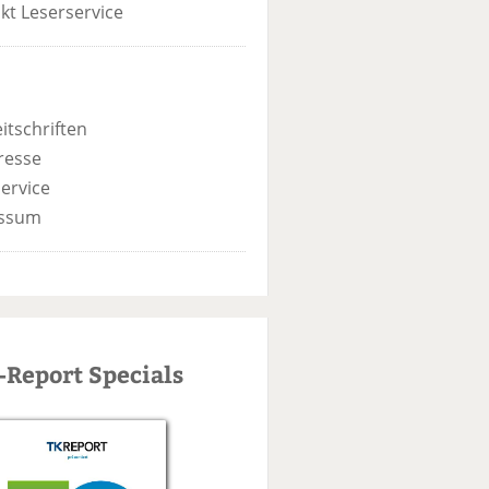
kt Leserservice
itschriften
resse
ervice
ssum
-Report Specials