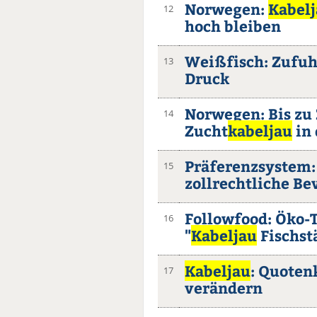
Norwegen:
Kabel
12
hoch bleiben
Weißfisch: Zufuhr
13
Druck
Norwegen: Bis zu
14
Zucht
kabeljau
in 
Präferenzsystem: 
15
zollrechtliche B
Followfood: Öko-T
16
"
Kabeljau
Fischst
Kabeljau
: Quoten
17
verändern