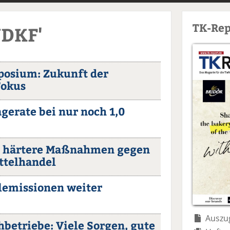
TK-Rep
VDKF'
osium: Zukunft der
Fokus
gerate bei nur noch 1,0
n härtere Maßnahmen gegen
ttelhandel
elemissionen weiter
Auszug
betriebe: Viele Sorgen, gute