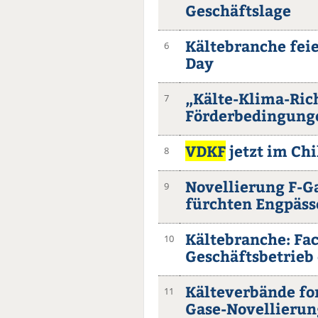
Geschäftslage
Kältebranche feie
6
Day
„Kälte-Klima-Rich
7
Förderbedingunge
VDKF
jetzt im Ch
8
Novellierung F-G
9
fürchten Engpäss
Kältebranche: Fa
10
Geschäftsbetrieb 
Kälteverbände fo
11
Gase-Novellierun