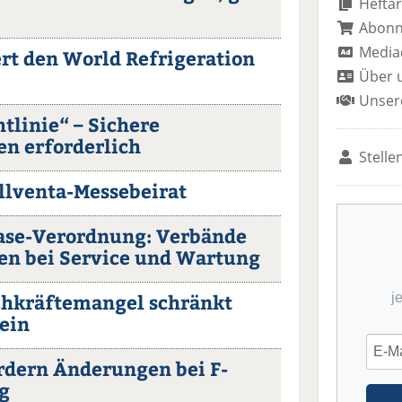
Heftar
Abon
Media
rt den World Refrigeration
Über 
Unser
tlinie“ – Sichere
n erforderlich
Stelle
illventa-Messebeirat
ase-Verordnung: Verbände
en bei Service und Wartung
chkräftemangel schränkt
j
ein
rdern Änderungen bei F-
g