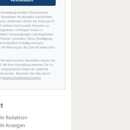
r Anmeldung erhalten Sie kostenlos
Newsletter mit aktuellen Nachrichten
nche. Außerdem dürfen wir Ihnen per E-
h weitere interessante Hinweise zu
angeboten, Umfragen sowie zu
hlten Veranstaltungen und Angeboten
Partner zusenden. Diese Einwilligung
stverständlich freiwillig und kann
t mit Wirkung für die Zukunft widerrufen
 Versand unserer Newsletter nutzen wir
l. Mit Ihrer Anmeldung stimmen Sie zu,
e eingegebenen Daten an rapidmail
elt werden. Beachten Sie bitte deren
d
Datenschutzbestimmungen
.
t
kt Redaktion
kt Anzeigen