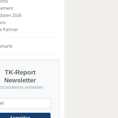
chiv
nement
daten 2026
uns
e Partner
nmarkt
TK-Report
Newsletter
etzt kostenlos anmelden
Anmelden