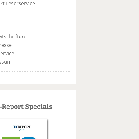
kt Leserservice
itschriften
resse
ervice
ssum
-Report Specials