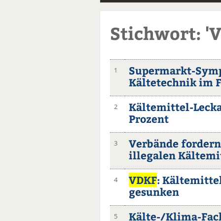
Stichwort: '
Supermarkt-Symp
1
Kältetechnik im 
Kältemittel-Lecka
2
Prozent
Verbände forder
3
illegalen Kältemi
VDKF
: Kältemitt
4
gesunken
Kälte-/Klima-Fach
5