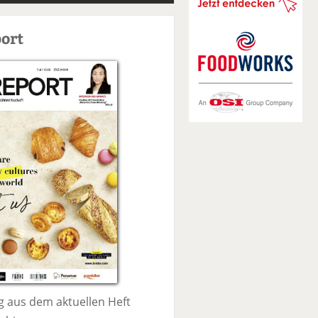
S
u
ort
c
h
e
 aus dem aktuellen Heft