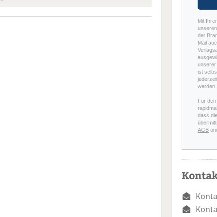
Mit Ihre
unseren 
der Bra
Mail auc
Verlags
ausgewä
unserer 
ist selb
jederzei
werden.
Für den
rapidmai
dass di
übermitt
AGB
un
Kontak
Konta
Konta