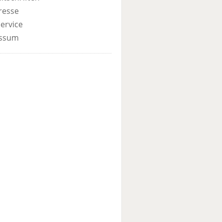
resse
ervice
ssum