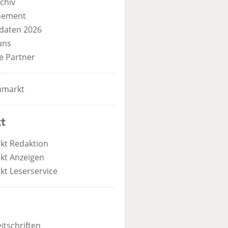
chiv
nement
daten 2026
uns
e Partner
nmarkt
t
kt Redaktion
kt Anzeigen
kt Leserservice
itschriften