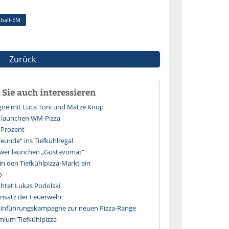
ball-EM
Zurück
Sie auch interessieren
agne mit Luca Toni und Matze Knop
 launchen WM-Pizza
 Prozent
reunde“ ins Tiefkühlregal
wer launchen „Gustavomat“
h in den Tiefkühlpizza-Markt ein
o
chtet Lukas Podolski
insatz der Feuerwehr
 Einführungskampagne zur neuen Pizza-Range
emium Tiefkühlpizza