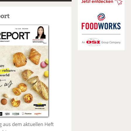
S
u
ort
c
h
e
 aus dem aktuellen Heft