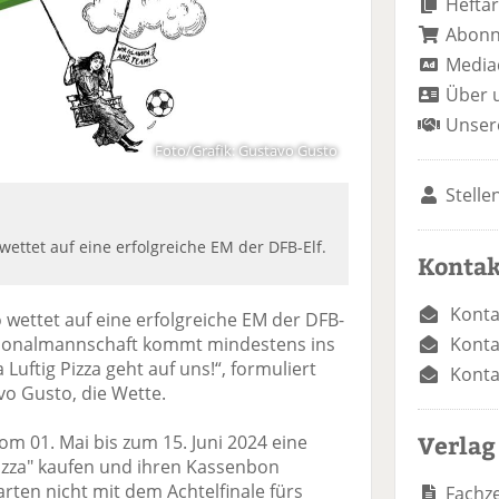
Heftar
Abon
Media
Über 
Unser
Foto/Grafik: Gustavo Gusto
Stelle
wettet auf eine erfolgreiche EM der DFB-Elf.
Kontak
Konta
 wettet auf eine erfolgreiche EM der DFB-
Konta
ationalmannschaft kommt mindestens ins
 Luftig Pizza geht auf uns!“, formuliert
Konta
o Gusto, die Wette.
Verlag
om 01. Mai bis zum 15. Juni 2024 eine
Pizza" kaufen und ihren Kassenbon
arten nicht mit dem Achtelfinale fürs
Fachze