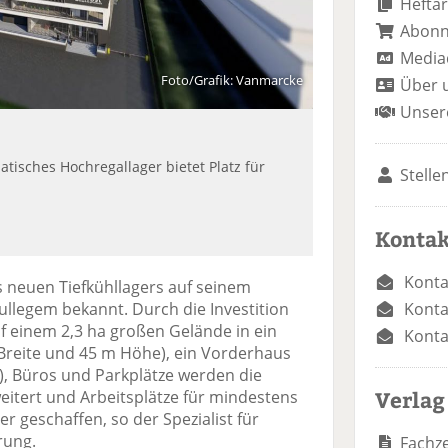
Heftar
Abon
Media
Foto/Grafik: Vanmarcke
Über 
Unser
atisches Hochregallager bietet Platz für
Stelle
Kontak
Konta
 neuen Tiefkühllagers auf seinem
Konta
llegem bekannt. Durch die Investition
f einem 2,3 ha großen Gelände in ein
Konta
Breite und 45 m Höhe), ein Vorderhaus
), Büros und Parkplätze werden die
Verlag
eitert und Arbeitsplätze für mindestens
er geschaffen, so der Spezialist für
rung.
Fachze