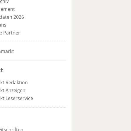
chiv
nement
daten 2026
uns
e Partner
nmarkt
t
kt Redaktion
kt Anzeigen
kt Leserservice
itschriften