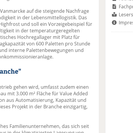
Fachp
t Vanmarcke auf die steigende Nachfrage
Lesers
digkeit in der Lebensmittellogistik. Das
Impre
ghfrost und soll ein Vorzeigebeispiel für
igkeit in der temperaturgeregelten
tisches Hochregallager mit Platz für
lagkapazität von 600 Paletten pro Stunde
und interne Palettenbewegungen und
tonkommissionieranlage.
ranche"
Betrieb gehen wird, umfasst zudem einen
u mit 3.000 m² Fläche für Value Added
ion aus Automatisierung, Kapazität und
ses Projekt in der Branche einzigartig,
ches Familienunternehmen, das sich seit
ur in der klimatisierten Lagerung von