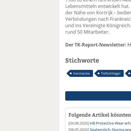
Lebensmitteln entwickelt hat.
der Nähe von Kortrijk – bedi
Verbindungen nach Frankreich
und ins Vereinigte Königreic
rund 50 Mitarbeiter.
Der TK-Report-Newsletter:
H
Stichworte
Vanmarcke
Tiefkühllager
Folgende Artikel könnten 
[04.08.2026]
HB Protective Wear erhä
[08.05.2026]
Spatenstich: Norma erwe