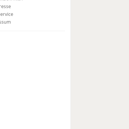
resse
ervice
ssum