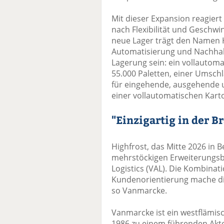
Mit dieser Expansion reagier
nach Flexibilität und Geschwin
neue Lager trägt den Namen Hi
Automatisierung und Nachhalt
Lagerung sein: ein vollautoma
55.000 Paletten, einer Umsch
für eingehende, ausgehende 
einer vollautomatischen Kar
"Einzigartig in der B
Highfrost, das Mitte 2026 in 
mehrstöckigen Erweiterungsba
Logistics (VAL). Die Kombinat
Kundenorientierung mache die
so Vanmarcke.
Vanmarcke ist ein westflämis
1986 zu einem führenden Akte