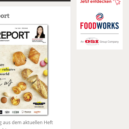
S
u
ort
c
h
e
 aus dem aktuellen Heft