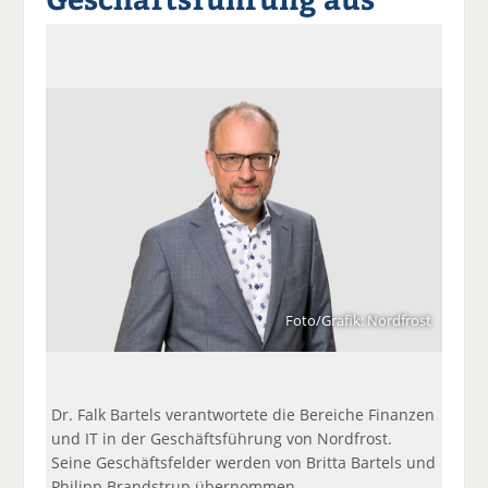
a
t
a
p
D
uf
wi
uf
er
ru
F
tt
Li
E
ck
ac
er
n
m
e
e
n
k
ai
n
b
e
l
o
di
v
o
n
er
k
te
se
te
il
n
il
e
d
e
n
e
n
n
Foto/Grafik: Nordfrost
Dr. Falk Bartels verantwortete die Bereiche Finanzen
und IT in der Geschäftsführung von Nordfrost.
Seine Geschäftsfelder werden von Britta Bartels und
Philipp Brandstrup übernommen.