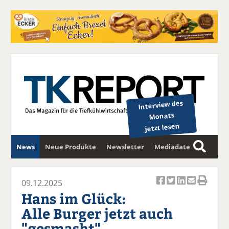
Interview des
Monats
jetzt lesen
News
Neue Produkte
Newsletter
Mediadaten
S
u
c
09.12.2025
Ar
Ar
Ar
Ar
Ar
h
Hans im Glück:
ti
ti
ti
ti
ti
e
Alle Burger jetzt auch
k
k
k
k
k
"gesmasht"
el
el
el
el
el