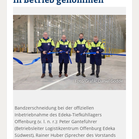
a
t
a
p
D
uf
wi
uf
er
ru
F
tt
Li
E
ck
ac
er
n
m
e
e
n
k
ai
n
b
e
l
o
di
v
o
n
er
k
te
se
te
il
n
il
e
d
e
n
e
Foto/Grafik: Daniel Godde
n
n
Bandzerschneidung bei der offiziellen
Inbetriebnahme des Edeka-Tiefkühllagers
Offenburg (v. l. n. r.): Peter Ganteführer
(Betriebsleiter Logistikzentrum Offenburg Edeka
Südwest), Rainer Huber (Sprecher des Vorstands