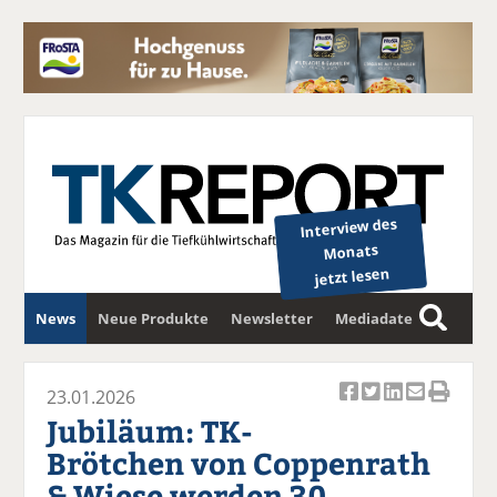
Interview des
Monats
jetzt lesen
News
Neue Produkte
Newsletter
Mediadaten
S
u
c
23.01.2026
Ar
Ar
Ar
Ar
Ar
h
Jubiläum: TK-
ti
ti
ti
ti
ti
e
Brötchen von Coppenrath
k
k
k
k
k
& Wiese werden 30
el
el
el
el
el