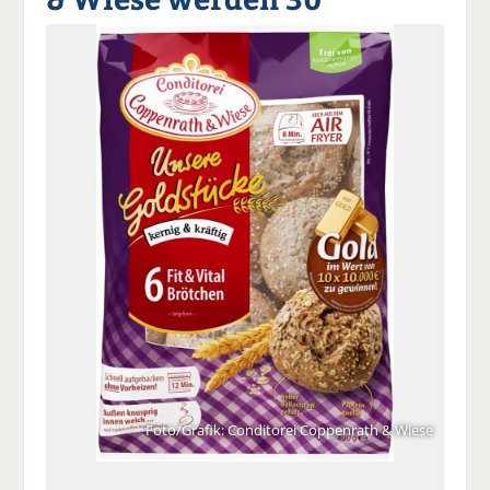
a
t
a
p
D
uf
wi
uf
er
ru
F
tt
Li
E
ck
ac
er
n
m
e
e
n
k
ai
n
b
e
l
o
di
v
o
n
er
k
te
se
te
il
n
il
e
d
e
n
e
n
n
Foto/Grafik: Conditorei Coppenrath & Wiese