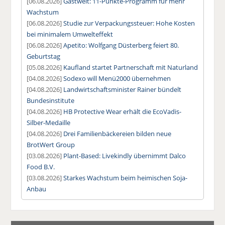
[06.08.2026]
Gastwelt: 11-Punkte-Programm für mehr
Wachstum
[06.08.2026]
Studie zur Verpackungssteuer: Hohe Kosten
bei minimalem Umwelteffekt
[06.08.2026]
Apetito: Wolfgang Düsterberg feiert 80.
Geburtstag
[05.08.2026]
Kaufland startet Partnerschaft mit Naturland
[04.08.2026]
Sodexo will Menü2000 übernehmen
[04.08.2026]
Landwirtschaftsminister Rainer bündelt
Bundesinstitute
[04.08.2026]
HB Protective Wear erhält die EcoVadis-
Silber-Medaille
[04.08.2026]
Drei Familienbäckereien bilden neue
BrotWert Group
[03.08.2026]
Plant-Based: Livekindly übernimmt Dalco
Food B.V.
[03.08.2026]
Starkes Wachstum beim heimischen Soja-
Anbau