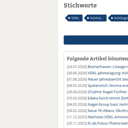
Stichworte
VDKL
Kühlhä...
Kühllogis
Folgende Artikel könnten 
[24.07.2026]
Bremerhaven: Lineage n
[30.06.2026]
VDKL-Jahrestagung: Kühl
[01.06.2026]
Neuer Jahresbericht de
[08.05.2026]
Spatenstich: Norma erwe
[28.04.2026]
25 Jahre: Nagel-Tochter
[10.03.2026]
Edeka Nord nimmt Zentr
[04.03.2026]
Nagel-Group baut zentr
[09.02.2026]
Neue TK-Allianz: Ökofro
[11.12.2025]
Nächstes VDKL-Ammoni
[20.11.2025]
KI als Fokus-Thema beim