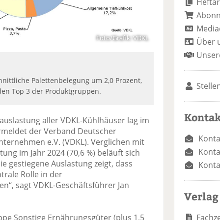
Heftar
Abon
Media
Foto/Grafik: VDKL
Über 
Unser
nittliche Palettenbelegung um 2,0 Prozent,
Stelle
 den Top 3 der Produktgruppen.
Kontak
auslastung aller VDKL-Kühlhäuser lag im
vermeldet der Verband Deutscher
Konta
nternehmen e.V. (VDKL). Verglichen mit
Konta
ung im Jahr 2024 (70,6 %) beläuft sich
ie gestiegene Auslastung zeigt, dass
Konta
rale Rolle in der
en“, sagt VDKL-Geschäftsführer Jan
Verlag
Fachze
ppe Sonstige Ernährungsgüter (plus 1,5