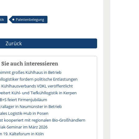
tik
Palettenbelegung
Zurück
Sie auch interessieren
immt großes Kühlhaus in Betrieb
logistiker fordern politische Entlastungen
s Kühlhausverbands VDKL veröffentlicht
itert Kühl- und Tiefkühllogistik in Kerpen
 B+S feiert Firmenjubiläum
allager in Neumünster in Betrieb
ales Logistik-Hub in Posen
st kooperiert mit regionalen Bio-Großhändlern
ak-Seminar im März 2026
 19. Kälteforum in Köln