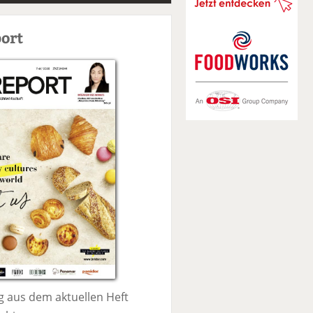
S
u
ort
c
h
e
 aus dem aktuellen Heft