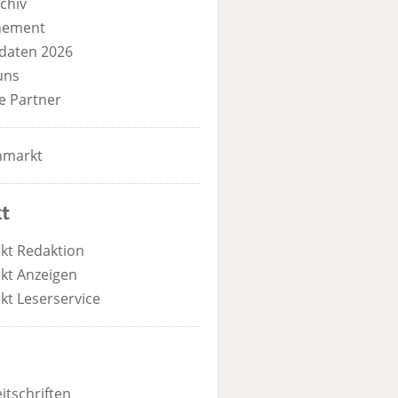
chiv
nement
daten 2026
uns
e Partner
nmarkt
t
kt Redaktion
kt Anzeigen
kt Leserservice
itschriften