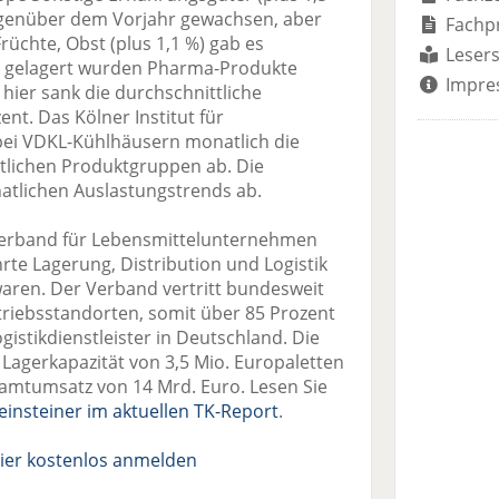
egenüber dem Vorjahr gewachsen, aber
Fachp
üchte, Obst (plus 1,1 %) gab es
Lesers
r gelagert wurden Pharma-Produkte
Impre
hier sank die durchschnittliche
nt. Das Kölner Institut für
 bei VDKL-Kühlhäusern monatlich die
tlichen Produktgruppen ab. Die
atlichen Auslastungstrends ab.
sverband für Lebensmittelunternehmen
te Lagerung, Distribution und Logistik
waren. Der Verband vertritt bundesweit
riebsstandorten, somit über 85 Prozent
stikdienstleister in Deutschland. Die
 Lagerkapazität von 3,5 Mio. Europaletten
amtumsatz von 14 Mrd. Euro. Lesen Sie
einsteiner im aktuellen TK-Report
.
ier kostenlos anmelden