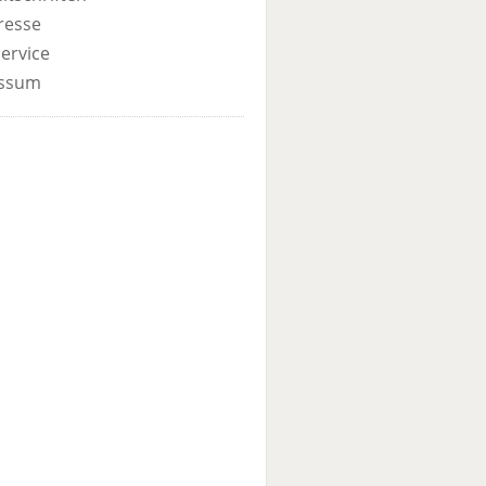
resse
ervice
ssum