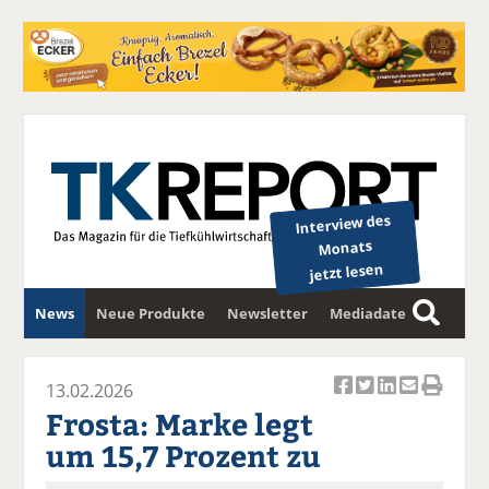
Interview des
Monats
jetzt lesen
News
Neue Produkte
Newsletter
Mediadaten
S
u
c
13.02.2026
Ar
Ar
Ar
Ar
Ar
h
Frosta: Marke legt
ti
ti
ti
ti
ti
e
um 15,7 Prozent zu
k
k
k
k
k
el
el
el
el
el