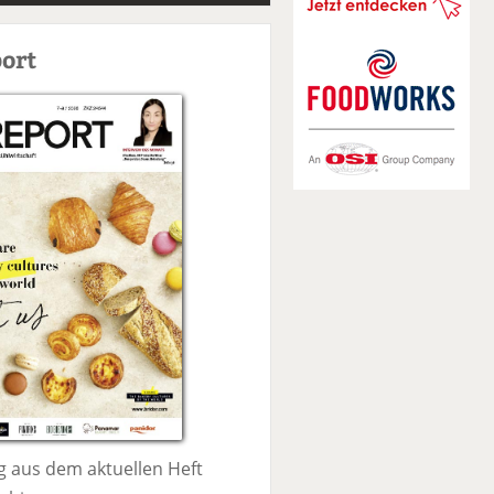
S
u
ort
c
h
e
 aus dem aktuellen Heft