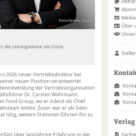
Heftar
Abon
Media
Foto/Grafik: Costa
Über 
Unser
rz die Leitungsebene von Costa
Stelle
Kontak
rz 2026 neuer Vertriebsdirektor bei
 seiner neuen Position verantwortet
Konta
iterentwicklung der Vertriebsorganisation
Konta
häftsführer Dr. Carsten Wehrmann.
 Food Group, wo er zuletzt als Chief
Konta
ebsteam leitete. Zuvor war er als Sales
 tätig, weitere Stationen führten ihn zu
Verlag
Fachze
rfügt über langjährige Erfahrung in der