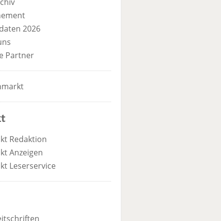
chiv
nement
daten 2026
uns
e Partner
nmarkt
t
kt Redaktion
kt Anzeigen
kt Leserservice
itschriften