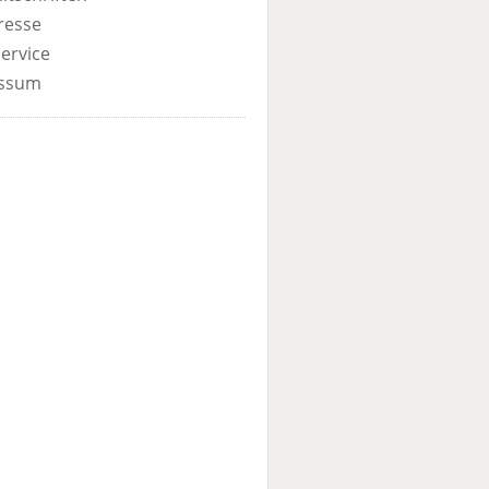
resse
ervice
ssum