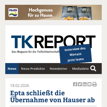
Interview des
Monats
jetzt lesen
News
Neue Produkte
Newsletter
Mediadaten
S
u
c
18.02.2026
Ar
Ar
Ar
Ar
Ar
h
Epta schließt die
ti
ti
ti
ti
ti
e
Übernahme von Hauser ab
k
k
k
k
k
el
el
el
el
el