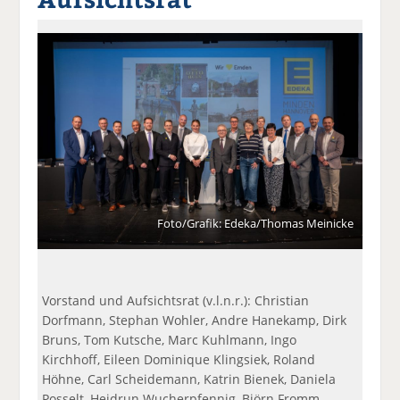
a
t
a
p
D
uf
wi
uf
er
ru
F
tt
Li
E
ck
ac
er
n
m
e
e
n
k
ai
n
b
e
l
o
di
v
o
n
er
k
te
se
te
il
n
il
e
d
Foto/Grafik: Edeka/Thomas Meinicke
e
n
e
n
n
Vorstand und Aufsichtsrat (v.l.n.r.): Christian
Dorfmann, Stephan Wohler, Andre Hanekamp, Dirk
Bruns, Tom Kutsche, Marc Kuhlmann, Ingo
Kirchhoff, Eileen Dominique Klingsiek, Roland
Höhne, Carl Scheidemann, Katrin Bienek, Daniela
Posselt, Heidrun Wucherpfennig, Björn Fromm,