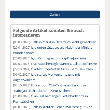
Zurück
Folgende Artikel könnten Sie auch
interessieren
[05.03.2026]
Tiefkühlmarkt in Österreich leicht gewachsen
[29.01.2026]
Iglo unterstützt soziale Aktion des Miniatur
Wunderlandes
[20.03.2025]
Iglo: Kampagne zum Käpt’ns-Jubiläum
[07.03.2025]
Fischstäbchen: Iglo startet Qualitätsoffensive
[29.10.2024]
Ökotest: Top-Noten für TK-Gemüse-Pizzen
[06.02.2024]
Iglo startet Markenkampagne mit
Augenzwinkern
[04.10.2023]
Followfood: Öko-Test muss Bericht zu
"Kabeljau Fischstäbchen" zurückziehen
[25.08.2023]
Öko-Test bemängelt Fettschadstoffe in
Fischstäbchen
[05.01.2023]
Tiefkühlkräuter: Sieben mal "sehr gut" von