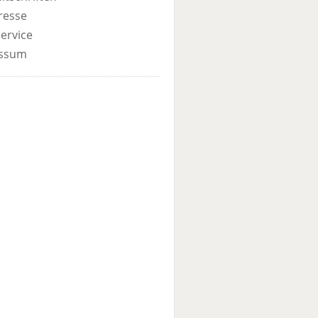
resse
ervice
ssum