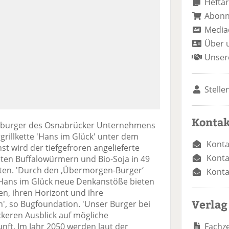
Heftar
Abon
Media
Über 
Unser
Stelle
Kontak
tenburger des Osnabrücker Unternehmens
rillkette 'Hans im Glück' unter dem
Konta
 wird der tiefgefroren angelieferte
Konta
eten Buffalowürmern und Bio-Soja in 49
oten. 'Durch den ‚Übermorgen-Burger‘
Konta
Hans im Glück neue Denkanstöße bieten
n, ihren Horizont und ihre
Verlag
', so Bugfoundation. 'Unser Burger bei
ckeren Ausblick auf mögliche
Fachze
nft. Im Jahr 2050 werden laut der