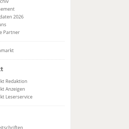
chiv
nement
daten 2026
uns
e Partner
nmarkt
t
kt Redaktion
kt Anzeigen
kt Leserservice
itschriften