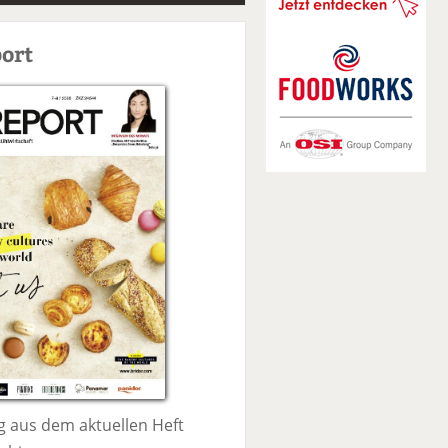
S
u
ort
c
h
e
 aus dem aktuellen Heft