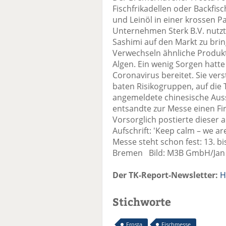
Fischfrikadellen oder Backfi
und Leinöl in einer krosse
Unternehmen Sterk B.V. nutzte
Sashimi auf den Markt zu bri
Verwechseln ähnliche Produk
Algen. Ein wenig Sorgen hat
Coronavirus bereitet. Sie v
baten Risikogruppen, auf die 
angemeldete chinesische Ausst
entsandte zur Messe einen F
Vorsorglich postierte dieser a
Aufschrift: 'Keep calm – we a
Messe steht schon fest: 13. b
Bremen Bild: M3B GmbH/Jan 
Der TK-Report-Newsletter:
H
Stichworte
Frosta
Fischmesse