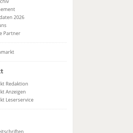
chiv
nement
daten 2026
uns
e Partner
nmarkt
t
kt Redaktion
kt Anzeigen
kt Leserservice
itschriften