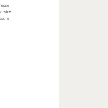
resse
ervice
ssum