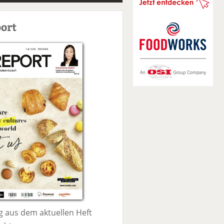
S
u
ort
c
h
e
 aus dem aktuellen Heft