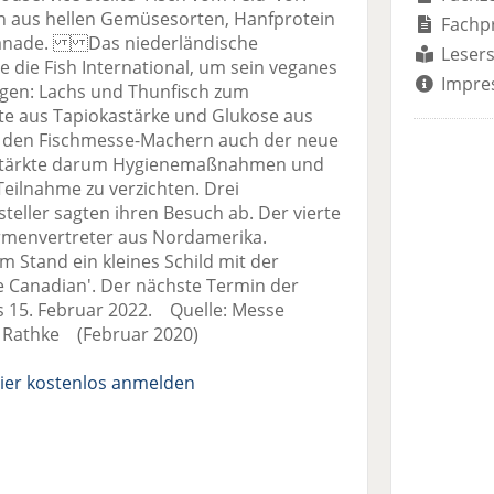
sch aus hellen Gemüsesorten, Hanfprotein
Fachp
n Panade. Das niederländische
Lesers
 die Fish International, um sein veganes
Impre
ngen: Lachs und Thunfisch zum
te aus Tapiokastärke und Glukose aus
te den Fischmesse-Machern auch der neue
erstärkte darum Hygienemaßnahmen und
Teilnahme zu verzichten. Drei
eller sagten ihren Besuch ab. Der vierte
irmenvertreter aus Nordamerika.
m Stand ein kleines Schild mit der
re Canadian'. Der nächste Termin der
is 15. Februar 2022. Quelle: Messe
Rathke (Februar 2020)
ier kostenlos anmelden