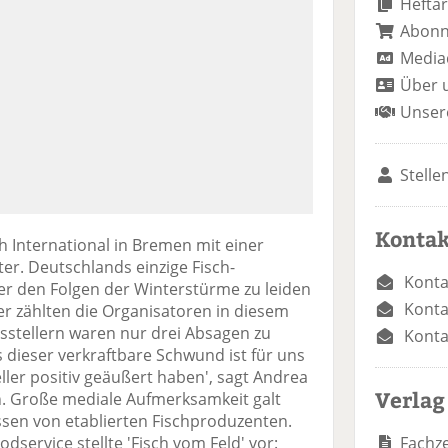
Heftar
Abon
Media
Über 
Unser
Stelle
Kontak
h International in Bremen mit einer
ter. Deutschlands einzige Fisch-
Konta
r den Folgen der Winterstürme zu leiden
Konta
er zählten die Organisatoren in diesem
Ausstellern waren nur drei Absagen zu
Konta
ls dieser verkraftbare Schwund ist für uns
eller positiv geäußert haben', sagt Andrea
Verlag
 Große mediale Aufmerksamkeit galt
sen von etablierten Fischproduzenten.
Fachze
service stellte 'Fisch vom Feld' vor: