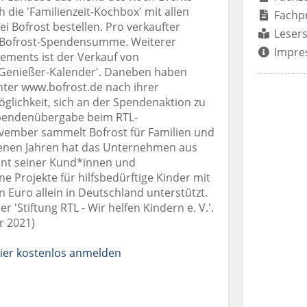
die 'Familienzeit-Kochbox' mit allen
Fachp
 Bofrost bestellen. Pro verkaufter
Lesers
e Bofrost-Spendensumme. Weiterer
Impre
gements ist der Verkauf von
Genießer-Kalender'. Daneben haben
ter www.bofrost.de nach ihrer
öglichkeit, sich an der Spendenaktion zu
pendenübergabe beim RTL-
ember sammelt Bofrost für Familien und
genen Jahren hat das Unternehmen aus
nt seiner Kund*innen und
e Projekte für hilfsbedürftige Kinder mit
n Euro allein in Deutschland unterstützt.
er 'Stiftung RTL - Wir helfen Kindern e. V.'.
r 2021)
ier kostenlos anmelden