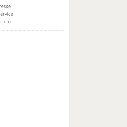
resse
ervice
ssum