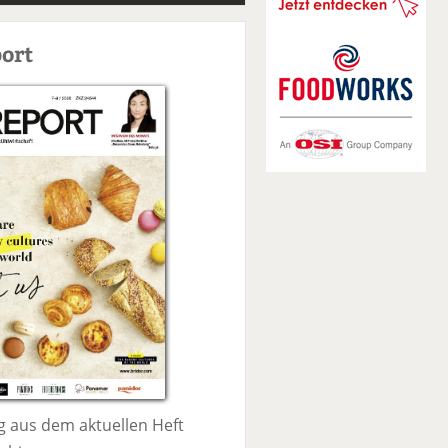
S
u
ort
c
h
e
 aus dem aktuellen Heft