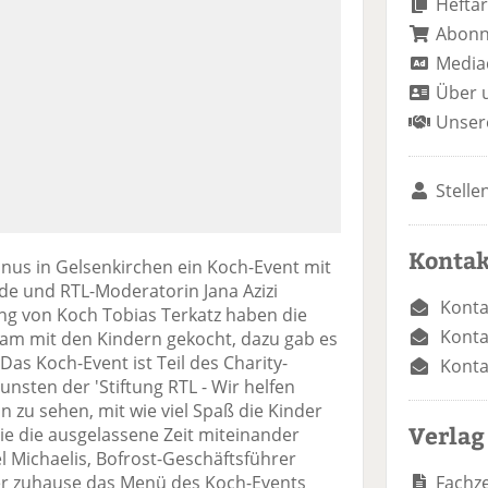
Heftar
Abon
Media
Über 
Unser
Stelle
Kontak
nus in Gelsenkirchen ein Koch-Event mit
e und RTL-Moderatorin Jana Azizi
Konta
ung von Koch Tobias Terkatz haben die
Konta
m mit den Kindern gekocht, dazu gab es
Das Koch-Event ist Teil des Charity-
Konta
sten der 'Stiftung RTL - Wir helfen
ön zu sehen, mit wie viel Spaß die Kinder
Verlag
ie die ausgelassene Zeit miteinander
l Michaelis, Bofrost-Geschäftsführer
Fachze
 zuhause das Menü des Koch-Events