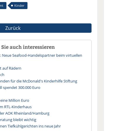
nt
Kinder
Zurück
Sie auch interessieren
 Neue Seafood-Handelspartner beim virtuellen
st auf Rädern
nch
nden für die McDonald's Kinderhilfe Stiftung
idl spendet 300.000 Euro
eine Million Euro
n im RTL-Kinderhaus
t der AOK Rheinland/Hamburg
ratung bleibt wichtig
anen Tiefkühlgerichten ins neue Jahr