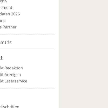
chiv
nement
daten 2026
uns
e Partner
nmarkt
t
kt Redaktion
kt Anzeigen
kt Leserservice
itschriften