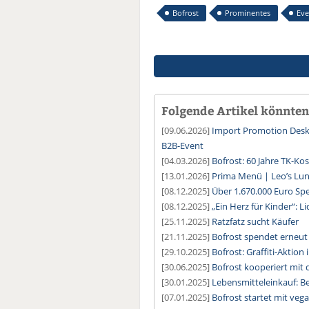
Bofrost
Prominentes
Eve
Folgende Artikel könnten 
[09.06.2026]
Import Promotion Desk:
B2B-Event
[04.03.2026]
Bofrost: 60 Jahre TK-Ko
[13.01.2026]
Prima Menü | Leo’s Lu
[08.12.2025]
Über 1.670.000 Euro Spe
[08.12.2025]
„Ein Herz für Kinder“: L
[25.11.2025]
Ratzfatz sucht Käufer
[21.11.2025]
Bofrost spendet erneut 
[29.10.2025]
Bofrost: Graffiti-Aktio
[30.06.2025]
Bofrost kooperiert mi
[30.01.2025]
Lebensmitteleinkauf: Be
[07.01.2025]
Bofrost startet mit veg