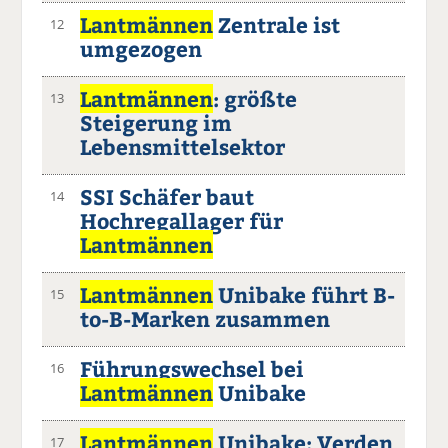
Lantmännen
Zentrale ist
12
umgezogen
Lantmännen
: größte
13
Steigerung im
Lebensmittelsektor
SSI Schäfer baut
14
Hochregallager für
Lantmännen
Lantmännen
Unibake führt B-
15
to-B-Marken zusammen
Führungswechsel bei
16
Lantmännen
Unibake
Lantmännen
Unibake: Verden
17