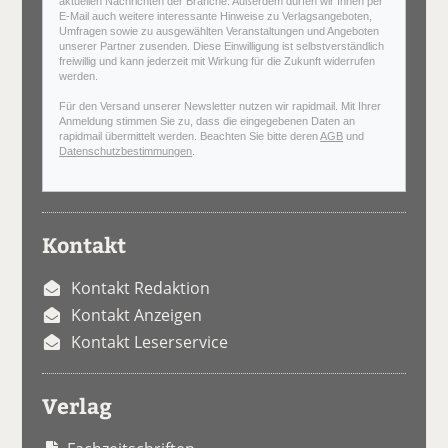
aktuellen Nachrichten der Branche. Außerdem dürfen wir Ihnen per
E-Mail auch weitere interessante Hinweise zu Verlagsangeboten,
Umfragen sowie zu ausgewählten Veranstaltungen und Angeboten
unserer Partner zusenden. Diese Einwilligung ist selbstverständlich
freiwillig und kann jederzeit mit Wirkung für die Zukunft widerrufen
werden.
Für den Versand unserer Newsletter nutzen wir rapidmail. Mit Ihrer
Anmeldung stimmen Sie zu, dass die eingegebenen Daten an
rapidmail übermittelt werden. Beachten Sie bitte deren
AGB
und
Datenschutzbestimmungen
.
Kontakt
Kontakt Redaktion
Kontakt Anzeigen
Kontakt Leserservice
Verlag