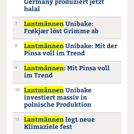
Germany produziert jetzt
halal
Lantmännen
Unibake:
7
Frøkjær löst Grimme ab
Lantmännen
Unibake: Mit der
8
Pinsa voll im Trend
Lantmännen
: Mit Pinsa voll
9
im Trend
Lantmännen
Unibake
10
investiert massiv in
polnische Produktion
Lantmännen
legt neue
11
Klimaziele fest