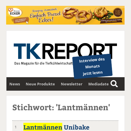
Interview des
Monats
jetzt lesen
News
Neue Produkte
Newsletter
Mediadaten
S
u
c
Stichwort: 'Lantmännen'
h
e
Lantmännen
Unibake
1