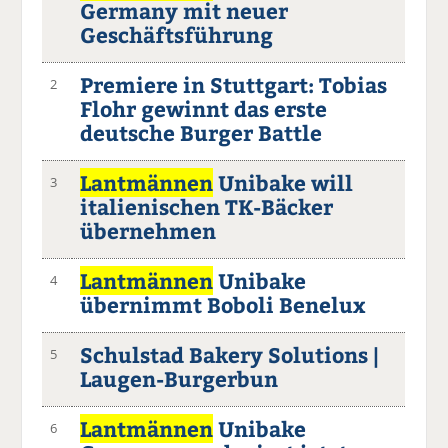
Germany mit neuer
Geschäftsführung
Premiere in Stuttgart: Tobias
2
Flohr gewinnt das erste
deutsche Burger Battle
Lantmännen
Unibake will
3
italienischen TK-Bäcker
übernehmen
Lantmännen
Unibake
4
übernimmt Boboli Benelux
Schulstad Bakery Solutions |
5
Laugen-Burgerbun
Lantmännen
Unibake
6