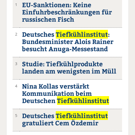
EU-Sanktionen: Keine
1
Einfuhrbeschränkungen für
russischen Fisch
Deutsches
Tiefkühlinstitut
:
2
Bundesminister Alois Rainer
besucht Anuga-Messestand
Studie: Tiefkühlprodukte
3
landen am wenigsten im Müll
Nina Kollas verstärkt
4
Kommunikation beim
Deutschen
Tiefkühlinstitut
Deutsches
Tiefkühlinstitut
5
gratuliert Cem Özdemir