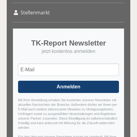
Stellenmarkt
TK-Report Newsletter
jetzt kostenlos anmelden
Anmelden
Mit Ihrer Anmeldung erhalten Sie kostenlos unseren Newsletter mit
aktuellen Nachrichten der Branche. Außerdem dürfen wir Ihnen per
E-Mail auch weitere interessante Hinweise zu Verlagsangeboten,
Umfragen sowie zu ausgewählten Veranstaltungen und Angeboten
unserer Partner zusenden. Diese Einwilligung ist selbstverständlich
freiwillig und kann jederzeit mit Wirkung für die Zukunft widerrufen
werden.
Für den Versand unserer Newsletter nutzen wir rapidmail. Mit Ihrer