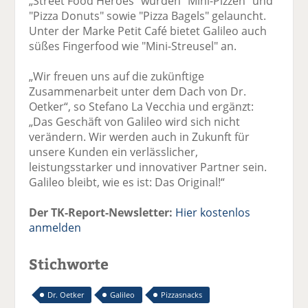
„Street Food Heroes“ wurden "Mini-Pizzen" und
"Pizza Donuts" sowie "Pizza Bagels" gelauncht.
Unter der Marke Petit Café bietet Galileo auch
süßes Fingerfood wie "Mini-Streusel" an.
„Wir freuen uns auf die zukünftige
Zusammenarbeit unter dem Dach von Dr.
Oetker“, so Stefano La Vecchia und ergänzt:
„Das Geschäft von Galileo wird sich nicht
verändern. Wir werden auch in Zukunft für
unsere Kunden ein verlässlicher,
leistungsstarker und innovativer Partner sein.
Galileo bleibt, wie es ist: Das Original!“
Der TK-Report-Newsletter:
Hier kostenlos
anmelden
Stichworte
Dr. Oetker
Galileo
Pizzasnacks